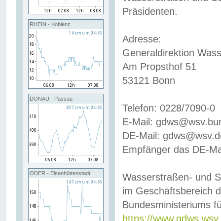
Präsidenten.
RHEIN - Koblenz
Adresse:
Generaldirektion Wass
Am Propsthof 51
53121 Bonn
DONAU - Passau
Telefon: 0228/7090-0
E-Mail: gdws@wsv.bu
DE-Mail: gdws@wsv.de-
Empfänger das DE-Mai
ODER - Eisenhüttenstadt
Wasserstraßen- und S
im Geschäftsbereich 
Bundesministeriums fü
https://www.gdws.wsv