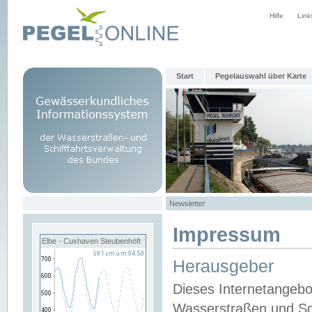
Hilfe
Link
Start
Pegelauswahl über Karte
Newsletter
Impressum
Elbe - Cuxhaven Steubenhöft
Herausgeber
Dieses Internetangebo
Wasserstraßen und Sch