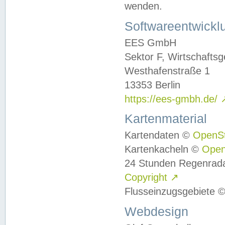
wenden.
Softwareentwickl
EES GmbH
Sektor F, Wirtschafts
Westhafenstraße 1
13353 Berlin
https://ees-gmbh.de/
Kartenmaterial
Kartendaten ©
OpenS
Kartenkacheln ©
Ope
24 Stunden Regenrad
Copyright
↗
Flusseinzugsgebiete 
Webdesign