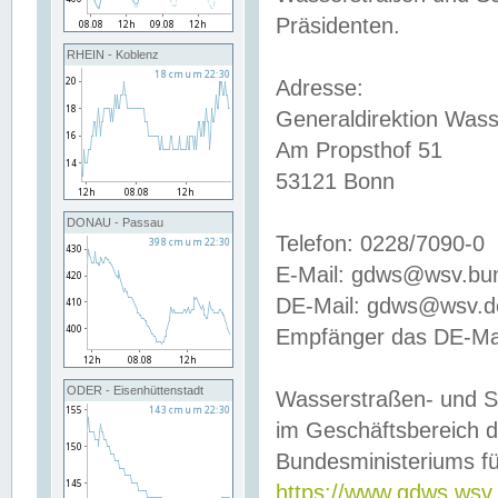
Präsidenten.
RHEIN - Koblenz
Adresse:
Generaldirektion Wass
Am Propsthof 51
53121 Bonn
DONAU - Passau
Telefon: 0228/7090-0
E-Mail: gdws@wsv.bu
DE-Mail: gdws@wsv.de-
Empfänger das DE-Mai
ODER - Eisenhüttenstadt
Wasserstraßen- und S
im Geschäftsbereich 
Bundesministeriums fü
https://www.gdws.wsv