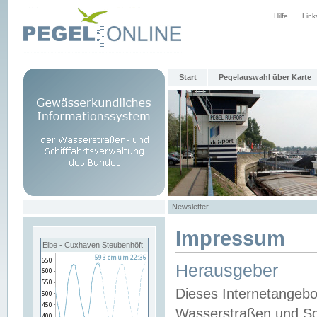
Hilfe
Link
Start
Pegelauswahl über Karte
Newsletter
Impressum
Elbe - Cuxhaven Steubenhöft
Herausgeber
Dieses Internetangebo
Wasserstraßen und Sch