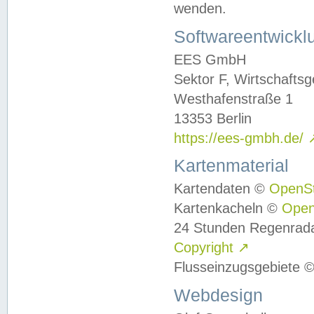
wenden.
Softwareentwickl
EES GmbH
Sektor F, Wirtschafts
Westhafenstraße 1
13353 Berlin
https://ees-gmbh.de/
Kartenmaterial
Kartendaten ©
OpenS
Kartenkacheln ©
Ope
24 Stunden Regenrad
Copyright
↗
Flusseinzugsgebiete 
Webdesign