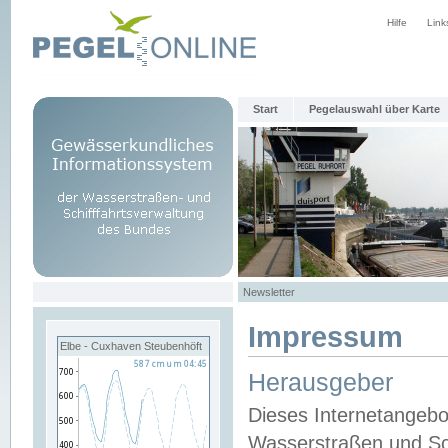
Hilfe
Link
Start
Pegelauswahl über Karte
Newsletter
Impressum
Elbe - Cuxhaven Steubenhöft
Herausgeber
Dieses Internetangebo
Wasserstraßen und Sch