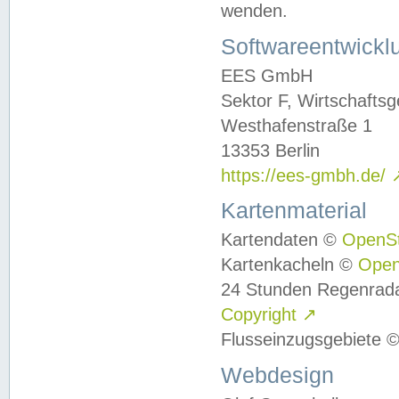
wenden.
Softwareentwickl
EES GmbH
Sektor F, Wirtschafts
Westhafenstraße 1
13353 Berlin
https://ees-gmbh.de/
Kartenmaterial
Kartendaten ©
OpenS
Kartenkacheln ©
Ope
24 Stunden Regenrad
Copyright
↗
Flusseinzugsgebiete 
Webdesign