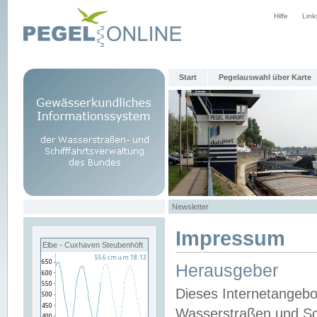
Hilfe
Link
Start
Pegelauswahl über Karte
Newsletter
Impressum
Elbe - Cuxhaven Steubenhöft
Herausgeber
Dieses Internetangebo
Wasserstraßen und Sch