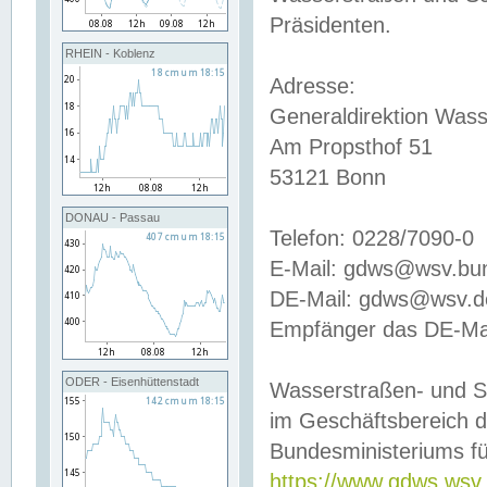
Präsidenten.
RHEIN - Koblenz
Adresse:
Generaldirektion Wass
Am Propsthof 51
53121 Bonn
DONAU - Passau
Telefon: 0228/7090-0
E-Mail: gdws@wsv.bu
DE-Mail: gdws@wsv.de-
Empfänger das DE-Mai
ODER - Eisenhüttenstadt
Wasserstraßen- und S
im Geschäftsbereich 
Bundesministeriums fü
https://www.gdws.wsv