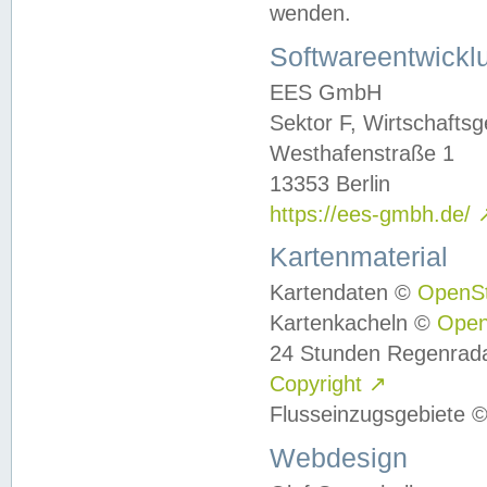
wenden.
Softwareentwickl
EES GmbH
Sektor F, Wirtschafts
Westhafenstraße 1
13353 Berlin
https://ees-gmbh.de/
Kartenmaterial
Kartendaten ©
OpenS
Kartenkacheln ©
Ope
24 Stunden Regenrad
Copyright
↗
Flusseinzugsgebiete 
Webdesign