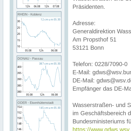
Präsidenten.
RHEIN - Koblenz
Adresse:
Generaldirektion Wass
Am Propsthof 51
53121 Bonn
DONAU - Passau
Telefon: 0228/7090-0
E-Mail: gdws@wsv.bu
DE-Mail: gdws@wsv.de-
Empfänger das DE-Mai
ODER - Eisenhüttenstadt
Wasserstraßen- und S
im Geschäftsbereich 
Bundesministeriums fü
https://www.gdws.wsv