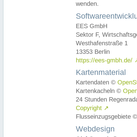
wenden.
Softwareentwickl
EES GmbH
Sektor F, Wirtschafts
Westhafenstraße 1
13353 Berlin
https://ees-gmbh.de/
Kartenmaterial
Kartendaten ©
OpenS
Kartenkacheln ©
Ope
24 Stunden Regenrad
Copyright
↗
Flusseinzugsgebiete 
Webdesign