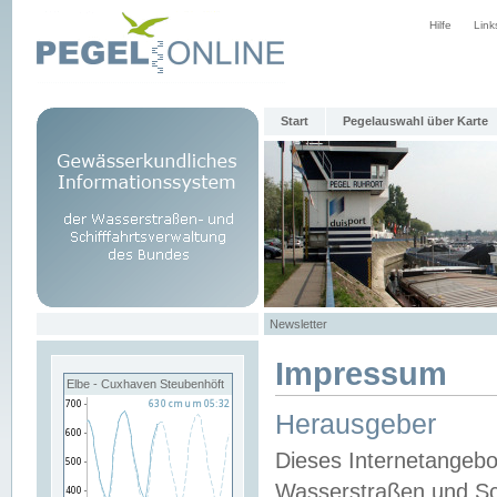
Hilfe
Link
Start
Pegelauswahl über Karte
Newsletter
Impressum
Elbe - Cuxhaven Steubenhöft
Herausgeber
Dieses Internetangebo
Wasserstraßen und Sch