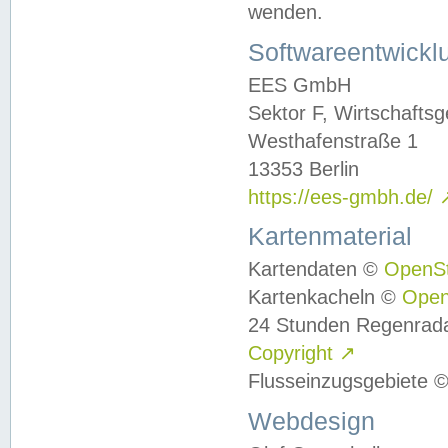
wenden.
Softwareentwickl
EES GmbH
Sektor F, Wirtschafts
Westhafenstraße 1
13353 Berlin
https://ees-gmbh.de/
Kartenmaterial
Kartendaten ©
OpenS
Kartenkacheln ©
Ope
24 Stunden Regenrad
Copyright
↗
Flusseinzugsgebiete 
Webdesign