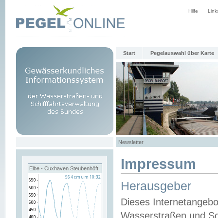
Hilfe
Link
Start
Pegelauswahl über Karte
Newsletter
Impressum
Elbe - Cuxhaven Steubenhöft
Herausgeber
Dieses Internetangebo
Wasserstraßen und Sch