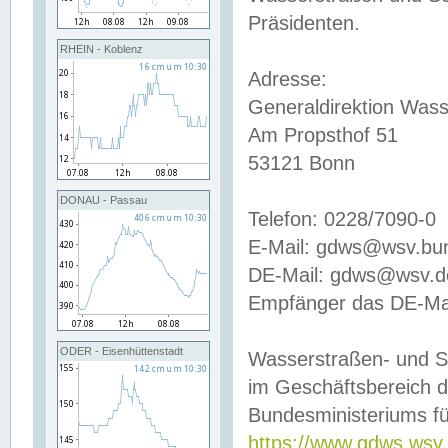
Präsidenten.
RHEIN - Koblenz
Adresse:
Generaldirektion Wass
Am Propsthof 51
53121 Bonn
DONAU - Passau
Telefon: 0228/7090-0
E-Mail: gdws@wsv.bu
DE-Mail: gdws@wsv.de-
Empfänger das DE-Mai
ODER - Eisenhüttenstadt
Wasserstraßen- und S
im Geschäftsbereich 
Bundesministeriums fü
https://www.gdws.wsv