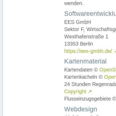
wenden.
Softwareentwickl
EES GmbH
Sektor F, Wirtschafts
Westhafenstraße 1
13353 Berlin
https://ees-gmbh.de/
Kartenmaterial
Kartendaten ©
OpenS
Kartenkacheln ©
Ope
24 Stunden Regenrad
Copyright
↗
Flusseinzugsgebiete 
Webdesign