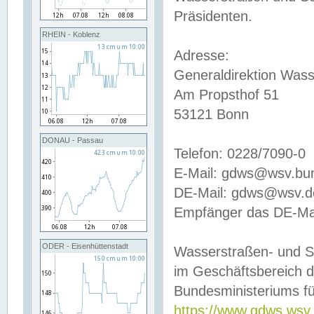
Präsidenten.
RHEIN - Koblenz
Adresse:
Generaldirektion Wass
Am Propsthof 51
53121 Bonn
DONAU - Passau
Telefon: 0228/7090-0
E-Mail: gdws@wsv.bu
DE-Mail: gdws@wsv.de-
Empfänger das DE-Mai
ODER - Eisenhüttenstadt
Wasserstraßen- und S
im Geschäftsbereich 
Bundesministeriums fü
https://www.gdws.wsv