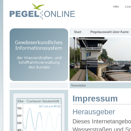
Hilfe
Link
Start
Pegelauswahl über Karte
Newsletter
Impressum
Elbe - Cuxhaven Steubenhöft
Herausgeber
Dieses Internetangebo
Wasserstraßen und Sch