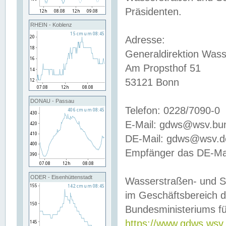
Präsidenten.
RHEIN - Koblenz
Adresse:
Generaldirektion Wass
Am Propsthof 51
53121 Bonn
DONAU - Passau
Telefon: 0228/7090-0
E-Mail: gdws@wsv.bu
DE-Mail: gdws@wsv.de-
Empfänger das DE-Mai
ODER - Eisenhüttenstadt
Wasserstraßen- und S
im Geschäftsbereich 
Bundesministeriums fü
https://www.gdws.wsv