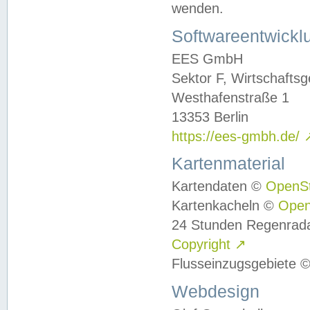
wenden.
Softwareentwickl
EES GmbH
Sektor F, Wirtschafts
Westhafenstraße 1
13353 Berlin
https://ees-gmbh.de/
Kartenmaterial
Kartendaten ©
OpenS
Kartenkacheln ©
Ope
24 Stunden Regenrad
Copyright
↗
Flusseinzugsgebiete 
Webdesign