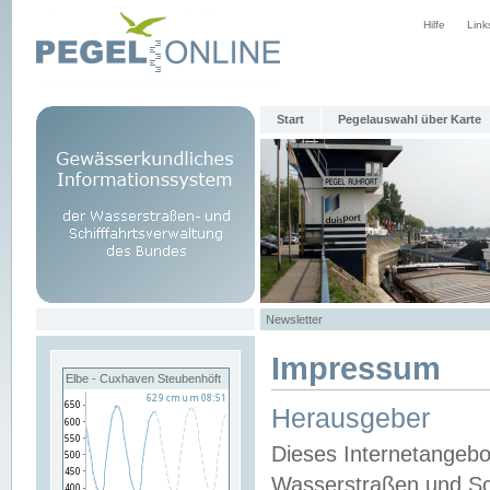
Hilfe
Link
Start
Pegelauswahl über Karte
Newsletter
Impressum
Elbe - Cuxhaven Steubenhöft
Herausgeber
Dieses Internetangebo
Wasserstraßen und Sch