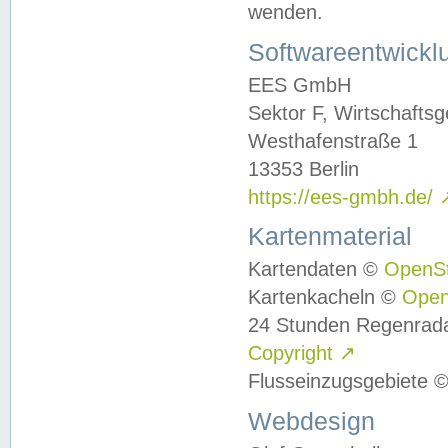
wenden.
Softwareentwickl
EES GmbH
Sektor F, Wirtschafts
Westhafenstraße 1
13353 Berlin
https://ees-gmbh.de/
Kartenmaterial
Kartendaten ©
OpenS
Kartenkacheln ©
Ope
24 Stunden Regenrad
Copyright
↗
Flusseinzugsgebiete 
Webdesign