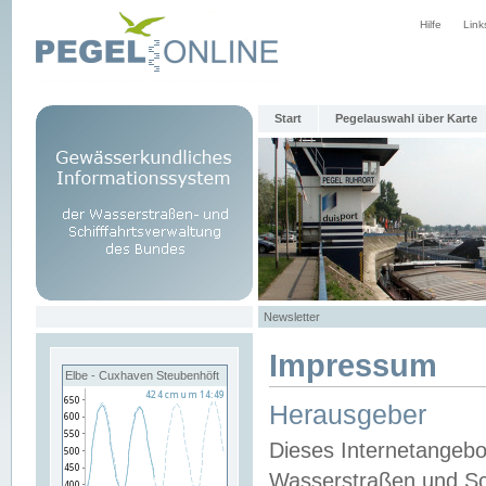
Hilfe
Link
Start
Pegelauswahl über Karte
Newsletter
Impressum
Elbe - Cuxhaven Steubenhöft
Herausgeber
Dieses Internetangebo
Wasserstraßen und Sch