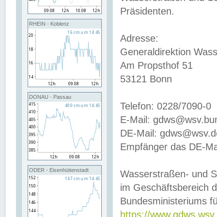
Präsidenten.
RHEIN - Koblenz
Adresse:
Generaldirektion Wass
Am Propsthof 51
53121 Bonn
DONAU - Passau
Telefon: 0228/7090-0
E-Mail: gdws@wsv.bu
DE-Mail: gdws@wsv.de-
Empfänger das DE-Mai
ODER - Eisenhüttenstadt
Wasserstraßen- und S
im Geschäftsbereich 
Bundesministeriums fü
https://www.gdws.wsv