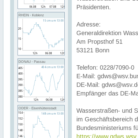
Präsidenten.
RHEIN - Koblenz
Adresse:
Generaldirektion Wass
Am Propsthof 51
53121 Bonn
DONAU - Passau
Telefon: 0228/7090-0
E-Mail: gdws@wsv.bu
DE-Mail: gdws@wsv.de-
Empfänger das DE-Mai
ODER - Eisenhüttenstadt
Wasserstraßen- und S
im Geschäftsbereich 
Bundesministeriums fü
https://www.gdws.wsv