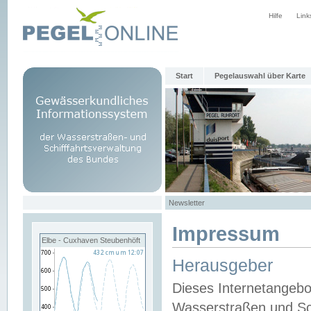
Hilfe
Link
Start
Pegelauswahl über Karte
Newsletter
Impressum
Elbe - Cuxhaven Steubenhöft
Herausgeber
Dieses Internetangebo
Wasserstraßen und Sch