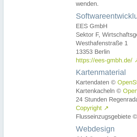
wenden.
Softwareentwickl
EES GmbH
Sektor F, Wirtschafts
Westhafenstraße 1
13353 Berlin
https://ees-gmbh.de/
Kartenmaterial
Kartendaten ©
OpenS
Kartenkacheln ©
Ope
24 Stunden Regenrad
Copyright
↗
Flusseinzugsgebiete 
Webdesign