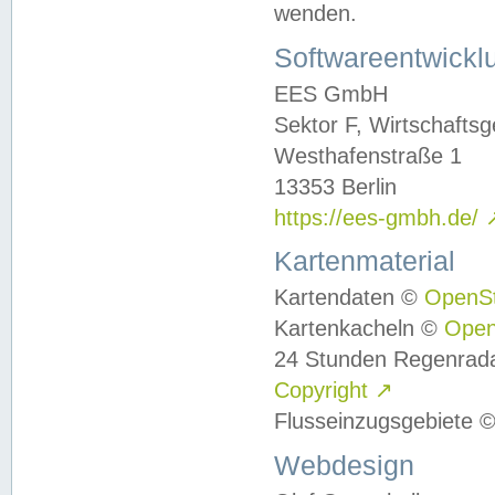
wenden.
Softwareentwickl
EES GmbH
Sektor F, Wirtschafts
Westhafenstraße 1
13353 Berlin
https://ees-gmbh.de/
Kartenmaterial
Kartendaten ©
OpenS
Kartenkacheln ©
Ope
24 Stunden Regenrad
Copyright
↗
Flusseinzugsgebiete 
Webdesign