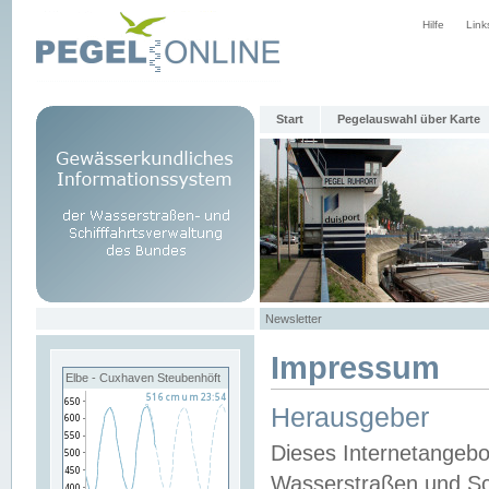
Hilfe
Link
Start
Pegelauswahl über Karte
Newsletter
Impressum
Elbe - Cuxhaven Steubenhöft
Herausgeber
Dieses Internetangebo
Wasserstraßen und Sch