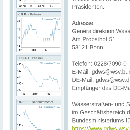
Präsidenten.
RHEIN - Koblenz
Adresse:
Generaldirektion Wass
Am Propsthof 51
53121 Bonn
DONAU - Passau
Telefon: 0228/7090-0
E-Mail: gdws@wsv.bu
DE-Mail: gdws@wsv.de-
Empfänger das DE-Mai
ODER - Eisenhüttenstadt
Wasserstraßen- und S
im Geschäftsbereich 
Bundesministeriums fü
https://www.gdws.wsv