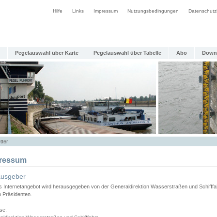
Hilfe
Links
Impressum
Nutzungsbedingungen
Datenschutz
Pegelauswahl über Karte
Pegelauswahl über Tabelle
Abo
Down
tter
ressum
ausgeber
s Internetangebot wird herausgegeben von der Generaldirektion Wasserstraßen und Schifffa
n Präsidenten.
se: