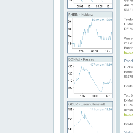
Gener
Am Pr
53121
RHEIN - Koblenz
Telef
E-Mai
DE-Ma
Wasse
im Ge
Bunde
https
DONAU - Passau
Prod
ITZBu
Bernk
53175
Deuts
Tel.:
E-Mail
ODER - Eisenhüttenstadt
DE-Ma
direkt
https:
Bei A
Soft