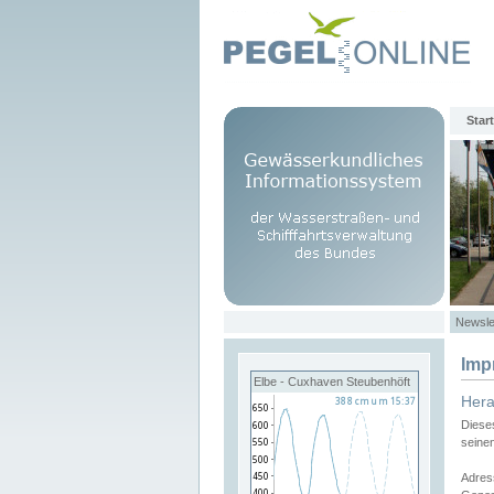
Start
Newsle
Imp
Elbe - Cuxhaven Steubenhöft
Her
Diese
seine
Adres