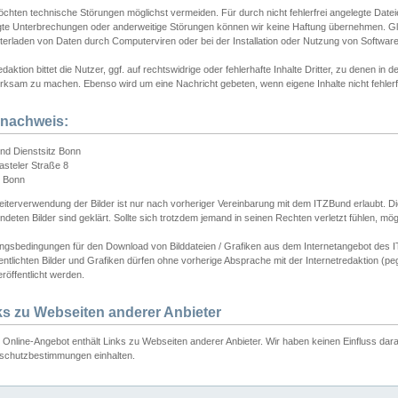
chten technische Störungen möglichst vermeiden. Für durch nicht fehlerfrei angelegte Dateien
gte Unterbrechungen oder anderweitige Störungen können wir keine Haftung übernehmen. Glei
terladen von Daten durch Computerviren oder bei der Installation oder Nutzung von Softwar
daktion bittet die Nutzer, ggf. auf rechtswidrige oder fehlerhafte Inhalte Dritter, zu denen in d
ksam zu machen. Ebenso wird um eine Nachricht gebeten, wenn eigene Inhalte nicht fehlerfrei
dnachweis:
nd Dienstsitz Bonn
asteler Straße 8
 Bonn
iterverwendung der Bilder ist nur nach vorheriger Vereinbarung mit dem ITZBund erlaubt. Die
deten Bilder sind geklärt. Sollte sich trotzdem jemand in seinen Rechten verletzt fühlen, m
ngsbedingungen für den Download von Bilddateien / Grafiken aus dem Internetangebot des I
entlichten Bilder und Grafiken dürfen ohne vorherige Absprache mit der Internetredaktion (pe
röffentlicht werden.
ks zu Webseiten anderer Anbieter
Online-Angebot enthält Links zu Webseiten anderer Anbieter. Wir haben keinen Einfluss darau
schutzbestimmungen einhalten.