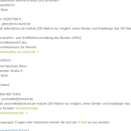
aldirektion Wasserstraßen und Schifffahrt
opsthof 51
 Bonn
on: 0228/7090-0
l: gdws@wsv.bund.de
il: gdws@wsv.de-mail.de (DE-Mail ist nur möglich, wenn Sender und Empfänger das DE-Mail
rstraßen- und Schifffahrtsverwaltung des Bundes (WSV)
schäftsbereich des
sministeriums für Verkehr
://www.gdws.wsv.bund.de/
↗
uktion
nd Dienstsitz Bonn
asteler Straße 8
 Bonn
chland
 0800 800 75451
: poststelle@itzbund.de
il: poststelle@itzbund.de-mail.de (DE-Mail ist nur möglich, wenn Sender und Empfänger das
er Kontakt:
Kontaktformular
//www.itzbund.de/
↗
nregungen, Fragen oder Hinweisen können Sie sich per
E-Mail
an uns wenden.
wareentwicklung