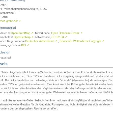
GmbH
r F, Wirtschaftsgebäude Aufg.re, 3. OG
afenstraße 1
Berlin
://ees-gmbh.de/
↗
enmaterial
ndaten ©
OpenStreetMap
↗
-Mitwirkende,
Open Database Lizenz
↗
nkacheln ©
OpenSeaMap
↗
-Mitwirkende,
CC-BY-SA
↗
unden Regenradar ©
Deutscher Wetterdienst
↗
,
Deutscher Wetterdienst Copyright
↗
einzugsgebiete ©
BfG
↗
design
ottschall
weis
 Online-Angebot enthält Links zu Webseiten anderer Anbieter. Das ITZBund übernimmt keine V
inks erreicht werden. Das ITZBund hat diese Links sorgfältig ausgewählt und bei der erstmal
üft. Bei Links handelt es sich allerdings stets um "lebende" (dynamische) Verweisungen. Die
 des ITZBund geändert worden sein. Eine kontinuierliche Prüfung der Inhalte ist weder beab
usdrücklich von allen Inhalten, die möglicherweise straf- oder haftungsrechtlich relevant sin
n aus der Nutzung oder Nichtnutzung der Webseiten anderer Anbieter haftet ausschließlich d
ch auf diesen Internet-Seiten befindlichen Informationen sind sorgfältig und nach besten 
hmen wir keine Gewähr für die Aktualität, Richtigkeit und Vollständigkeit der sich auf diese
ondere der bereitgestellten Rechtsvorschriften.