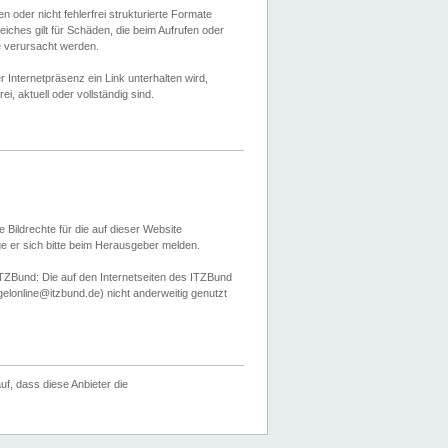
 oder nicht fehlerfrei strukturierte Formate
ches gilt für Schäden, die beim Aufrufen oder
e verursacht werden.
er Internetpräsenz ein Link unterhalten wird,
, aktuell oder vollständig sind.
 Bildrechte für die auf dieser Website
öge er sich bitte beim Herausgeber melden.
TZBund: Die auf den Internetseiten des ITZBund
gelonline@itzbund.de) nicht anderweitig genutzt
f, dass diese Anbieter die