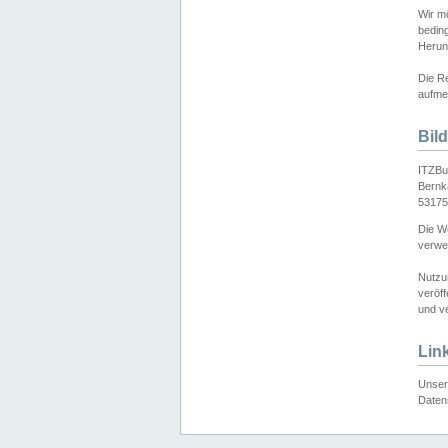
Wir mö
bedin
Herun
Die Re
aufmer
Bil
ITZBu
Bernk
53175
Die We
verwen
Nutzu
veröff
und ve
Lin
Unser 
Daten