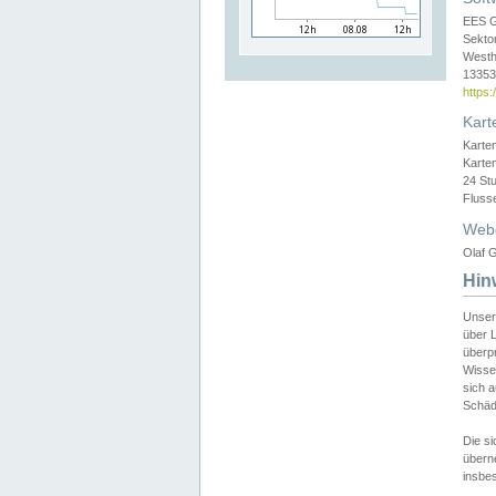
EES 
Sekto
Westh
13353 
https
Kart
Karte
Karte
24 St
Fluss
Web
Olaf G
Hin
Unser
über L
überpr
Wissen
sich a
Schäde
Die si
überne
insbes