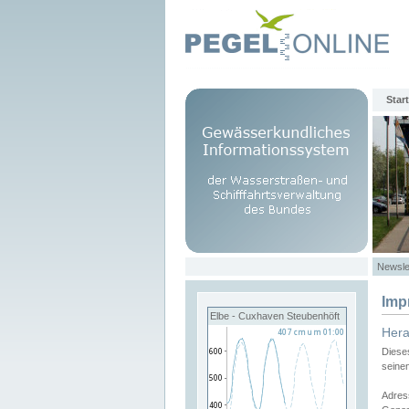
Start
Newsle
Imp
Elbe - Cuxhaven Steubenhöft
Her
Diese
seine
Adres