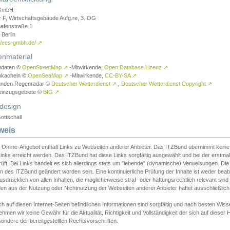
GmbH
r F, Wirtschaftsgebäude Aufg.re, 3. OG
afenstraße 1
Berlin
://ees-gmbh.de/
↗
enmaterial
ndaten ©
OpenStreetMap
↗
-Mitwirkende,
Open Database Lizenz
↗
nkacheln ©
OpenSeaMap
↗
-Mitwirkende,
CC-BY-SA
↗
unden Regenradar ©
Deutscher Wetterdienst
↗
,
Deutscher Wetterdienst Copyright
↗
einzugsgebiete ©
BfG
↗
design
ottschall
weis
 Online-Angebot enthält Links zu Webseiten anderer Anbieter. Das ITZBund übernimmt keine V
inks erreicht werden. Das ITZBund hat diese Links sorgfältig ausgewählt und bei der erstmal
üft. Bei Links handelt es sich allerdings stets um "lebende" (dynamische) Verweisungen. Die
 des ITZBund geändert worden sein. Eine kontinuierliche Prüfung der Inhalte ist weder beab
usdrücklich von allen Inhalten, die möglicherweise straf- oder haftungsrechtlich relevant sin
n aus der Nutzung oder Nichtnutzung der Webseiten anderer Anbieter haftet ausschließlich d
ch auf diesen Internet-Seiten befindlichen Informationen sind sorgfältig und nach besten 
hmen wir keine Gewähr für die Aktualität, Richtigkeit und Vollständigkeit der sich auf diese
ondere der bereitgestellten Rechtsvorschriften.