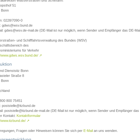
aldirektion Wasserstraßen und Schifffahrt
opsthof 51
 Bonn
on: 0228/7090-0
l: gdws@wsv.bund.de
il: gdws@wsv.de-mail.de (DE-Mail ist nur möglich, wenn Sender und Empfänger das DE-Mail
rstraßen- und Schifffahrtsverwaltung des Bundes (WSV)
schäftsbereich des
sministeriums für Verkehr
://www.gdws.wsv.bund.de/
↗
uktion
nd Dienstsitz Bonn
asteler Straße 8
 Bonn
chland
 0800 800 75451
: poststelle@itzbund.de
il: poststelle@itzbund.de-mail.de (DE-Mail ist nur möglich, wenn Sender und Empfänger das
er Kontakt:
Kontaktformular
//www.itzbund.de/
↗
nregungen, Fragen oder Hinweisen können Sie sich per
E-Mail
an uns wenden.
wareentwicklung