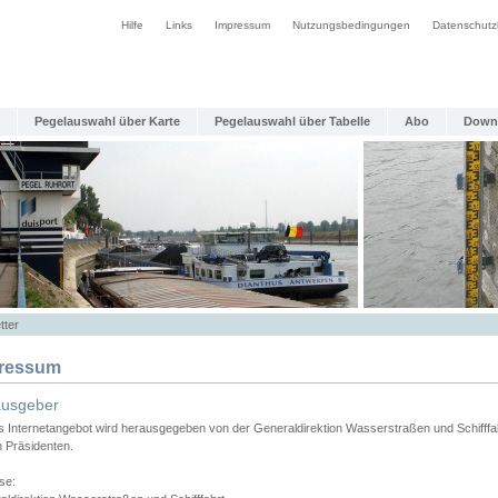
Hilfe
Links
Impressum
Nutzungsbedingungen
Datenschutz
Pegelauswahl über Karte
Pegelauswahl über Tabelle
Abo
Down
tter
ressum
ausgeber
s Internetangebot wird herausgegeben von der Generaldirektion Wasserstraßen und Schifffa
n Präsidenten.
se: