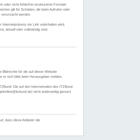
 oder nicht fehlerfrei strukturierte Formate
ches gilt für Schäden, die beim Aufrufen oder
e verursacht werden.
er Internetpräsenz ein Link unterhalten wird,
, aktuell oder vollständig sind.
 Bildrechte für die auf dieser Website
öge er sich bitte beim Herausgeber melden.
TZBund: Die auf den Internetseiten des ITZBund
gelonline@itzbund.de) nicht anderweitig genutzt
f, dass diese Anbieter die