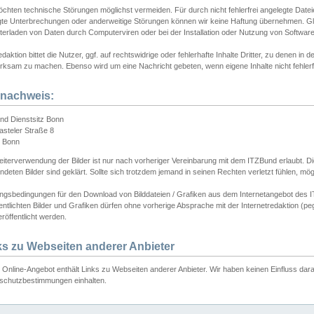
chten technische Störungen möglichst vermeiden. Für durch nicht fehlerfrei angelegte Dateien
gte Unterbrechungen oder anderweitige Störungen können wir keine Haftung übernehmen. Glei
terladen von Daten durch Computerviren oder bei der Installation oder Nutzung von Softwar
daktion bittet die Nutzer, ggf. auf rechtswidrige oder fehlerhafte Inhalte Dritter, zu denen in d
ksam zu machen. Ebenso wird um eine Nachricht gebeten, wenn eigene Inhalte nicht fehlerfrei
dnachweis:
nd Dienstsitz Bonn
asteler Straße 8
 Bonn
iterverwendung der Bilder ist nur nach vorheriger Vereinbarung mit dem ITZBund erlaubt. Die
deten Bilder sind geklärt. Sollte sich trotzdem jemand in seinen Rechten verletzt fühlen, m
ngsbedingungen für den Download von Bilddateien / Grafiken aus dem Internetangebot des I
entlichten Bilder und Grafiken dürfen ohne vorherige Absprache mit der Internetredaktion (pe
röffentlicht werden.
ks zu Webseiten anderer Anbieter
Online-Angebot enthält Links zu Webseiten anderer Anbieter. Wir haben keinen Einfluss darau
schutzbestimmungen einhalten.