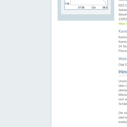
EES 
Sekto
Westh
13353 
https
Kart
Karte
Karte
24 St
Fluss
Web
Olaf G
Hin
Unser
über L
überpr
Wissen
sich a
Schäde
Die si
überne
insbes