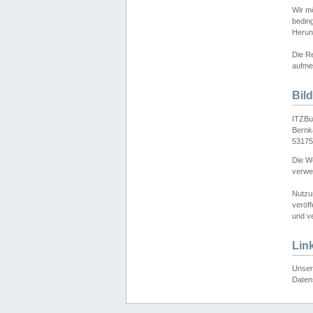
Wir mö
bedin
Herun
Die Re
aufmer
Bil
ITZBu
Bernk
53175
Die We
verwen
Nutzu
veröff
und ve
Lin
Unser 
Daten