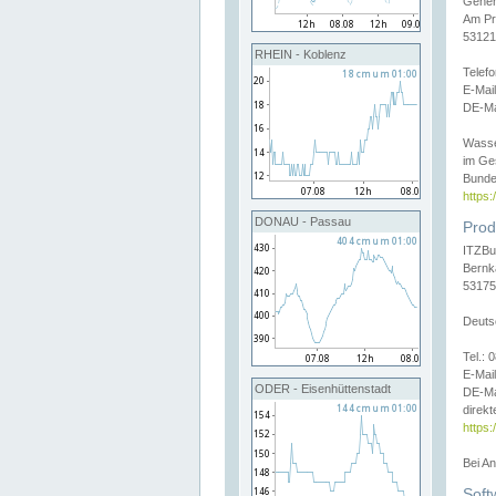
Gener
Am Pr
53121
RHEIN - Koblenz
Telef
E-Mai
DE-Ma
Wasse
im Ge
Bunde
https
DONAU - Passau
Prod
ITZBu
Bernk
53175
Deuts
Tel.:
E-Mail
ODER - Eisenhüttenstadt
DE-Ma
direkt
https:
Bei A
Soft