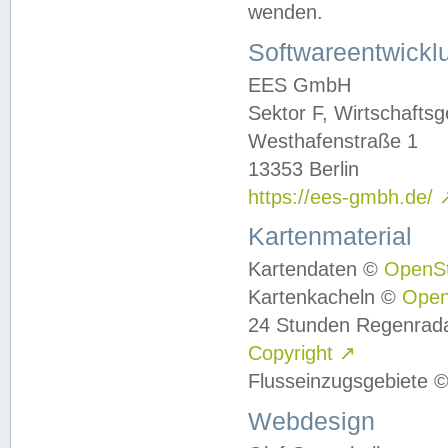
wenden.
Softwareentwickl
EES GmbH
Sektor F, Wirtschafts
Westhafenstraße 1
13353 Berlin
https://ees-gmbh.de/
Kartenmaterial
Kartendaten ©
OpenS
Kartenkacheln ©
Ope
24 Stunden Regenrad
Copyright
↗
Flusseinzugsgebiete 
Webdesign