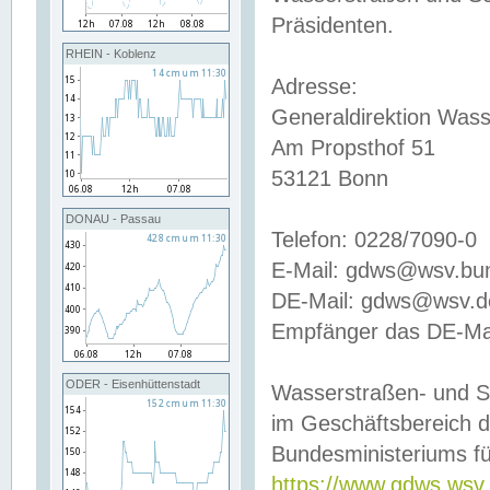
Präsidenten.
RHEIN - Koblenz
Adresse:
Generaldirektion Wass
Am Propsthof 51
53121 Bonn
DONAU - Passau
Telefon: 0228/7090-0
E-Mail: gdws@wsv.bu
DE-Mail: gdws@wsv.de-
Empfänger das DE-Mai
ODER - Eisenhüttenstadt
Wasserstraßen- und S
im Geschäftsbereich 
Bundesministeriums fü
https://www.gdws.wsv