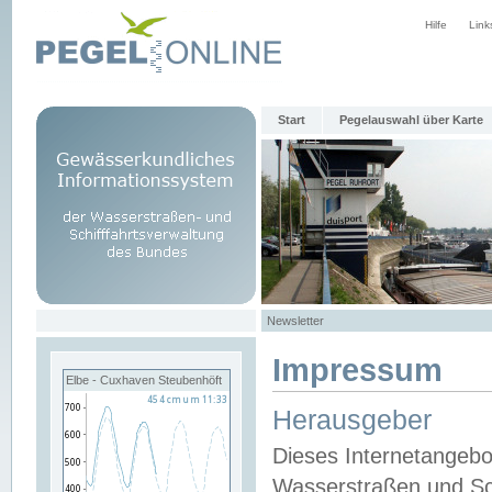
Hilfe
Link
Start
Pegelauswahl über Karte
Newsletter
Impressum
Elbe - Cuxhaven Steubenhöft
Herausgeber
Dieses Internetangebo
Wasserstraßen und Sch