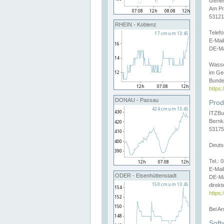
Gener
Am Pr
53121
RHEIN - Koblenz
Telef
E-Mai
DE-Ma
Wasse
im Ge
Bunde
https
DONAU - Passau
Prod
ITZBu
Bernk
53175
Deuts
Tel.:
E-Mail
ODER - Eisenhüttenstadt
DE-Ma
direkt
https:
Bei A
Soft