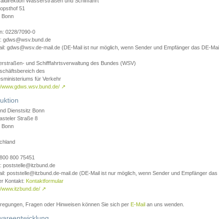
aldirektion Wasserstraßen und Schifffahrt
opsthof 51
 Bonn
on: 0228/7090-0
l: gdws@wsv.bund.de
il: gdws@wsv.de-mail.de (DE-Mail ist nur möglich, wenn Sender und Empfänger das DE-Mail
rstraßen- und Schifffahrtsverwaltung des Bundes (WSV)
schäftsbereich des
sministeriums für Verkehr
://www.gdws.wsv.bund.de/
↗
uktion
nd Dienstsitz Bonn
asteler Straße 8
 Bonn
chland
 0800 800 75451
: poststelle@itzbund.de
il: poststelle@itzbund.de-mail.de (DE-Mail ist nur möglich, wenn Sender und Empfänger das
er Kontakt:
Kontaktformular
//www.itzbund.de/
↗
nregungen, Fragen oder Hinweisen können Sie sich per
E-Mail
an uns wenden.
wareentwicklung