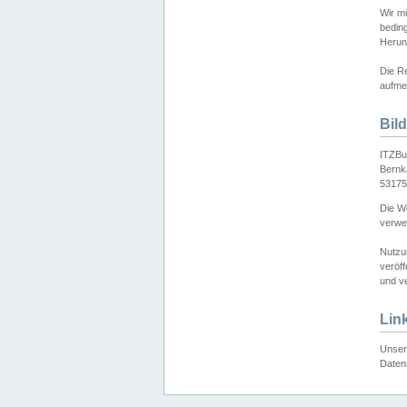
Wir mö
bedin
Herun
Die Re
aufmer
Bil
ITZBu
Bernk
53175
Die We
verwen
Nutzu
veröff
und ve
Lin
Unser 
Daten