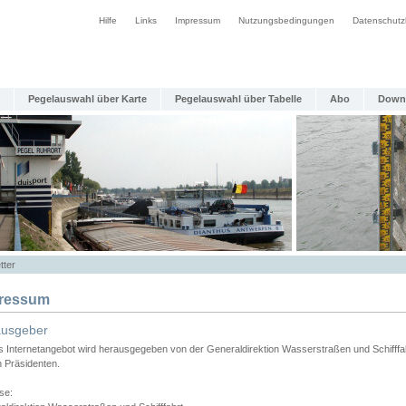
Hilfe
Links
Impressum
Nutzungsbedingungen
Datenschutz
Pegelauswahl über Karte
Pegelauswahl über Tabelle
Abo
Down
tter
ressum
ausgeber
s Internetangebot wird herausgegeben von der Generaldirektion Wasserstraßen und Schifffa
n Präsidenten.
se: