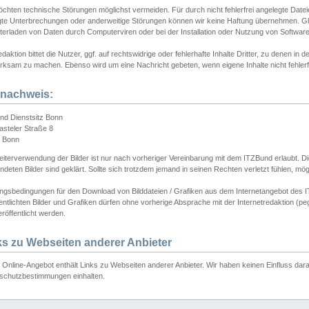
chten technische Störungen möglichst vermeiden. Für durch nicht fehlerfrei angelegte Dateien
gte Unterbrechungen oder anderweitige Störungen können wir keine Haftung übernehmen. Glei
terladen von Daten durch Computerviren oder bei der Installation oder Nutzung von Softwar
daktion bittet die Nutzer, ggf. auf rechtswidrige oder fehlerhafte Inhalte Dritter, zu denen in d
ksam zu machen. Ebenso wird um eine Nachricht gebeten, wenn eigene Inhalte nicht fehlerfrei
dnachweis:
nd Dienstsitz Bonn
asteler Straße 8
 Bonn
iterverwendung der Bilder ist nur nach vorheriger Vereinbarung mit dem ITZBund erlaubt. Die
deten Bilder sind geklärt. Sollte sich trotzdem jemand in seinen Rechten verletzt fühlen, m
ngsbedingungen für den Download von Bilddateien / Grafiken aus dem Internetangebot des I
entlichten Bilder und Grafiken dürfen ohne vorherige Absprache mit der Internetredaktion (pe
röffentlicht werden.
ks zu Webseiten anderer Anbieter
Online-Angebot enthält Links zu Webseiten anderer Anbieter. Wir haben keinen Einfluss darau
schutzbestimmungen einhalten.