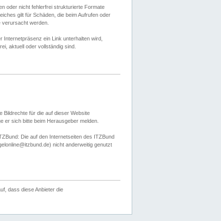
 oder nicht fehlerfrei strukturierte Formate
ches gilt für Schäden, die beim Aufrufen oder
e verursacht werden.
er Internetpräsenz ein Link unterhalten wird,
, aktuell oder vollständig sind.
 Bildrechte für die auf dieser Website
öge er sich bitte beim Herausgeber melden.
TZBund: Die auf den Internetseiten des ITZBund
gelonline@itzbund.de) nicht anderweitig genutzt
f, dass diese Anbieter die