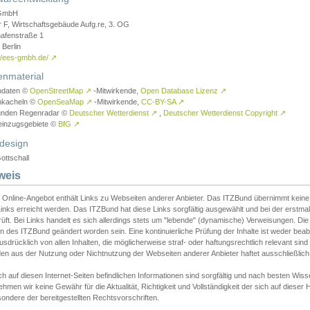
GmbH
r F, Wirtschaftsgebäude Aufg.re, 3. OG
afenstraße 1
Berlin
://ees-gmbh.de/
↗
enmaterial
ndaten ©
OpenStreetMap
↗
-Mitwirkende,
Open Database Lizenz
↗
nkacheln ©
OpenSeaMap
↗
-Mitwirkende,
CC-BY-SA
↗
unden Regenradar ©
Deutscher Wetterdienst
↗
,
Deutscher Wetterdienst Copyright
↗
einzugsgebiete ©
BfG
↗
design
ottschall
weis
 Online-Angebot enthält Links zu Webseiten anderer Anbieter. Das ITZBund übernimmt keine V
inks erreicht werden. Das ITZBund hat diese Links sorgfältig ausgewählt und bei der erstmal
üft. Bei Links handelt es sich allerdings stets um "lebende" (dynamische) Verweisungen. Die
 des ITZBund geändert worden sein. Eine kontinuierliche Prüfung der Inhalte ist weder beab
usdrücklich von allen Inhalten, die möglicherweise straf- oder haftungsrechtlich relevant sin
n aus der Nutzung oder Nichtnutzung der Webseiten anderer Anbieter haftet ausschließlich d
ch auf diesen Internet-Seiten befindlichen Informationen sind sorgfältig und nach besten 
hmen wir keine Gewähr für die Aktualität, Richtigkeit und Vollständigkeit der sich auf diese
ondere der bereitgestellten Rechtsvorschriften.