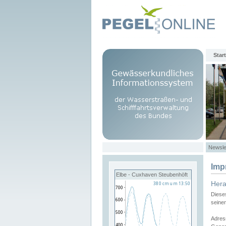
Start
Newsle
Imp
Elbe - Cuxhaven Steubenhöft
Her
Diese
seine
Adres