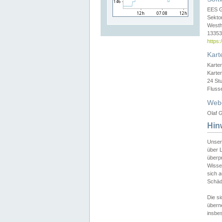
EES 
Sekto
Westh
13353 
https
Kart
Karte
Karte
24 St
Fluss
Web
Olaf G
Hin
Unser
über L
überpr
Wissen
sich a
Schäde
Die si
überne
insbes