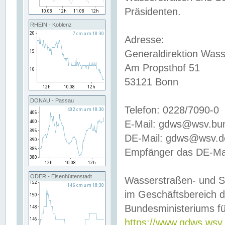
Präsidenten.
RHEIN - Koblenz
Adresse:
Generaldirektion Wass
Am Propsthof 51
53121 Bonn
DONAU - Passau
Telefon: 0228/7090-0
E-Mail: gdws@wsv.bu
DE-Mail: gdws@wsv.de-
Empfänger das DE-Mai
ODER - Eisenhüttenstadt
Wasserstraßen- und S
im Geschäftsbereich 
Bundesministeriums fü
https://www.gdws.wsv