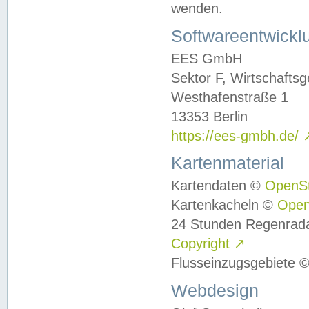
wenden.
Softwareentwickl
EES GmbH
Sektor F, Wirtschafts
Westhafenstraße 1
13353 Berlin
https://ees-gmbh.de/
Kartenmaterial
Kartendaten ©
OpenS
Kartenkacheln ©
Ope
24 Stunden Regenrad
Copyright
↗
Flusseinzugsgebiete 
Webdesign