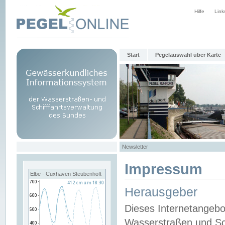
Hilfe
Link
Start
Pegelauswahl über Karte
Newsletter
Impressum
Elbe - Cuxhaven Steubenhöft
Herausgeber
Dieses Internetangebo
Wasserstraßen und Sch