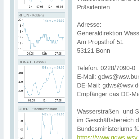
Präsidenten.
RHEIN - Koblenz
Adresse:
Generaldirektion Wass
Am Propsthof 51
53121 Bonn
DONAU - Passau
Telefon: 0228/7090-0
E-Mail: gdws@wsv.bu
DE-Mail: gdws@wsv.de-
Empfänger das DE-Mai
ODER - Eisenhüttenstadt
Wasserstraßen- und S
im Geschäftsbereich 
Bundesministeriums fü
https://www.gdws.wsv