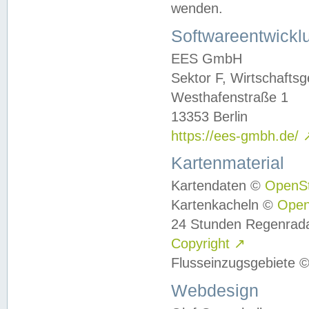
wenden.
Softwareentwickl
EES GmbH
Sektor F, Wirtschafts
Westhafenstraße 1
13353 Berlin
https://ees-gmbh.de/
Kartenmaterial
Kartendaten ©
OpenS
Kartenkacheln ©
Ope
24 Stunden Regenrad
Copyright
↗
Flusseinzugsgebiete 
Webdesign