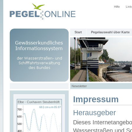
Hilfe
Link
Start
Pegelauswahl über Karte
Newsletter
Impressum
Elbe - Cuxhaven Steubenhöft
Herausgeber
Dieses Internetangebo
Wasserstraßen und Sch