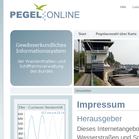
Hilfe
Link
Start
Pegelauswahl über Karte
Newsletter
Impressum
Elbe - Cuxhaven Steubenhöft
Herausgeber
Dieses Internetangebo
Wasserstraßen und Sch