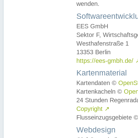
wenden.
Softwareentwickl
EES GmbH
Sektor F, Wirtschafts
Westhafenstraße 1
13353 Berlin
https://ees-gmbh.de/
Kartenmaterial
Kartendaten ©
OpenS
Kartenkacheln ©
Ope
24 Stunden Regenrad
Copyright
↗
Flusseinzugsgebiete 
Webdesign