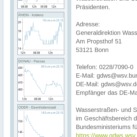
Präsidenten.
RHEIN - Koblenz
Adresse:
Generaldirektion Wass
Am Propsthof 51
53121 Bonn
DONAU - Passau
Telefon: 0228/7090-0
E-Mail: gdws@wsv.bu
DE-Mail: gdws@wsv.de-
Empfänger das DE-Mai
ODER - Eisenhüttenstadt
Wasserstraßen- und S
im Geschäftsbereich 
Bundesministeriums fü
https://www.gdws.wsv