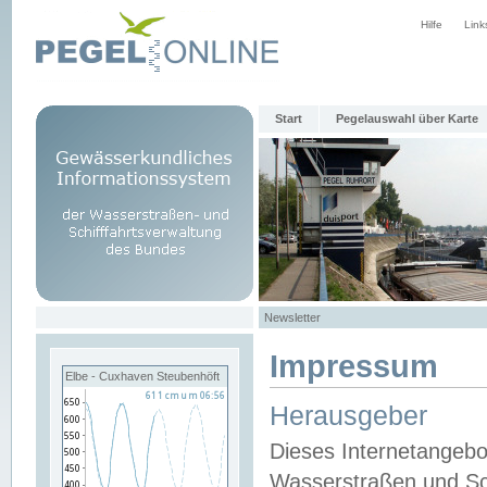
Hilfe
Link
Start
Pegelauswahl über Karte
Newsletter
Impressum
Elbe - Cuxhaven Steubenhöft
Herausgeber
Dieses Internetangebo
Wasserstraßen und Sch