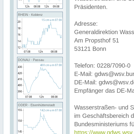
Präsidenten.
RHEIN - Koblenz
Adresse:
Generaldirektion Wass
Am Propsthof 51
53121 Bonn
DONAU - Passau
Telefon: 0228/7090-0
E-Mail: gdws@wsv.bu
DE-Mail: gdws@wsv.de-
Empfänger das DE-Mai
ODER - Eisenhüttenstadt
Wasserstraßen- und S
im Geschäftsbereich 
Bundesministeriums fü
https://www.gdws.wsv