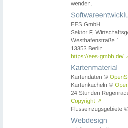
wenden.
Softwareentwickl
EES GmbH
Sektor F, Wirtschafts
Westhafenstraße 1
13353 Berlin
https://ees-gmbh.de/
Kartenmaterial
Kartendaten ©
OpenS
Kartenkacheln ©
Ope
24 Stunden Regenrad
Copyright
↗
Flusseinzugsgebiete 
Webdesign