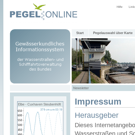
Hilfe
Link
Start
Pegelauswahl über Karte
Newsletter
Impressum
Elbe - Cuxhaven Steubenhöft
Herausgeber
Dieses Internetangebo
Wasserstraßen und Sch