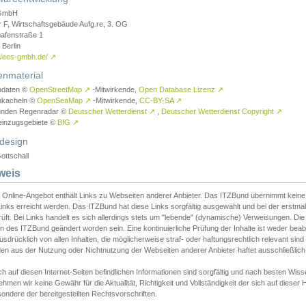
GmbH
r F, Wirtschaftsgebäude Aufg.re, 3. OG
afenstraße 1
Berlin
://ees-gmbh.de/
↗
enmaterial
ndaten ©
OpenStreetMap
↗
-Mitwirkende,
Open Database Lizenz
↗
nkacheln ©
OpenSeaMap
↗
-Mitwirkende,
CC-BY-SA
↗
unden Regenradar ©
Deutscher Wetterdienst
↗
,
Deutscher Wetterdienst Copyright
↗
einzugsgebiete ©
BfG
↗
design
ottschall
weis
 Online-Angebot enthält Links zu Webseiten anderer Anbieter. Das ITZBund übernimmt keine V
inks erreicht werden. Das ITZBund hat diese Links sorgfältig ausgewählt und bei der erstmal
üft. Bei Links handelt es sich allerdings stets um "lebende" (dynamische) Verweisungen. Die
 des ITZBund geändert worden sein. Eine kontinuierliche Prüfung der Inhalte ist weder beab
usdrücklich von allen Inhalten, die möglicherweise straf- oder haftungsrechtlich relevant sin
n aus der Nutzung oder Nichtnutzung der Webseiten anderer Anbieter haftet ausschließlich d
ch auf diesen Internet-Seiten befindlichen Informationen sind sorgfältig und nach besten 
hmen wir keine Gewähr für die Aktualität, Richtigkeit und Vollständigkeit der sich auf diese
ondere der bereitgestellten Rechtsvorschriften.