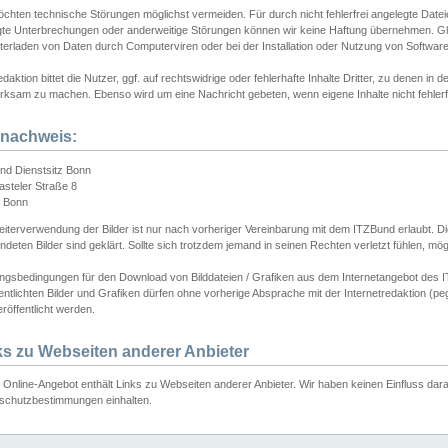
chten technische Störungen möglichst vermeiden. Für durch nicht fehlerfrei angelegte Dateien
gte Unterbrechungen oder anderweitige Störungen können wir keine Haftung übernehmen. Glei
terladen von Daten durch Computerviren oder bei der Installation oder Nutzung von Softwar
daktion bittet die Nutzer, ggf. auf rechtswidrige oder fehlerhafte Inhalte Dritter, zu denen in d
ksam zu machen. Ebenso wird um eine Nachricht gebeten, wenn eigene Inhalte nicht fehlerfrei
dnachweis:
nd Dienstsitz Bonn
asteler Straße 8
 Bonn
iterverwendung der Bilder ist nur nach vorheriger Vereinbarung mit dem ITZBund erlaubt. Die
deten Bilder sind geklärt. Sollte sich trotzdem jemand in seinen Rechten verletzt fühlen, m
ngsbedingungen für den Download von Bilddateien / Grafiken aus dem Internetangebot des I
entlichten Bilder und Grafiken dürfen ohne vorherige Absprache mit der Internetredaktion (pe
röffentlicht werden.
ks zu Webseiten anderer Anbieter
Online-Angebot enthält Links zu Webseiten anderer Anbieter. Wir haben keinen Einfluss darau
schutzbestimmungen einhalten.