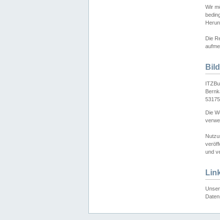
Wir mö
bedin
Herun
Die Re
aufmer
Bil
ITZBu
Bernk
53175
Die We
verwen
Nutzu
veröff
und ve
Lin
Unser 
Daten