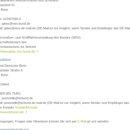
aldirektion Wasserstraßen und Schifffahrt
opsthof 51
 Bonn
on: 0228/7090-0
l: gdws@wsv.bund.de
il: gdws@wsv.de-mail.de (DE-Mail ist nur möglich, wenn Sender und Empfänger das DE-Mail
rstraßen- und Schifffahrtsverwaltung des Bundes (WSV)
schäftsbereich des
sministeriums für Verkehr
://www.gdws.wsv.bund.de/
↗
uktion
nd Dienstsitz Bonn
asteler Straße 8
 Bonn
chland
 0800 800 75451
: poststelle@itzbund.de
il: poststelle@itzbund.de-mail.de (DE-Mail ist nur möglich, wenn Sender und Empfänger das
er Kontakt:
Kontaktformular
//www.itzbund.de/
↗
nregungen, Fragen oder Hinweisen können Sie sich per
E-Mail
an uns wenden.
wareentwicklung