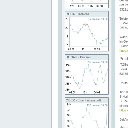
Gener
Am Pr
53121
RHEIN - Koblenz
Telef
E-Mai
DE-Ma
Wasse
im Ge
Bunde
https
DONAU - Passau
Prod
ITZBu
Bernk
53175
Deuts
Tel.:
E-Mail
ODER - Eisenhüttenstadt
DE-Ma
direkt
https:
Bei A
Soft