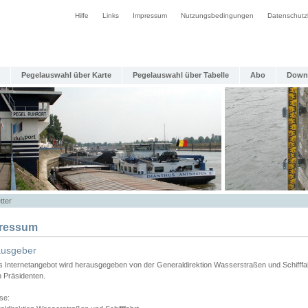
Hilfe
Links
Impressum
Nutzungsbedingungen
Datenschutz
Pegelauswahl über Karte
Pegelauswahl über Tabelle
Abo
Down
tter
ressum
ausgeber
s Internetangebot wird herausgegeben von der Generaldirektion Wasserstraßen und Schifffa
n Präsidenten.
se: