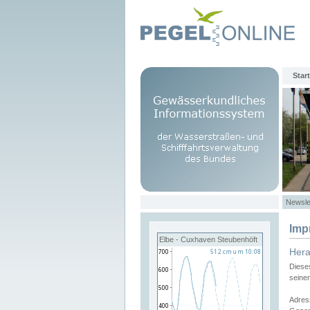
Start
Newsle
Imp
Elbe - Cuxhaven Steubenhöft
Her
Diese
seine
Adres