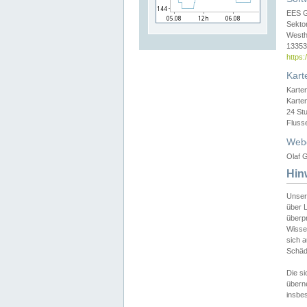
EES 
Sekto
Westh
13353 
https
Kart
Karte
Karte
24 St
Fluss
Web
Olaf G
Hin
Unser
über L
überpr
Wissen
sich a
Schäde
Die si
überne
insbes