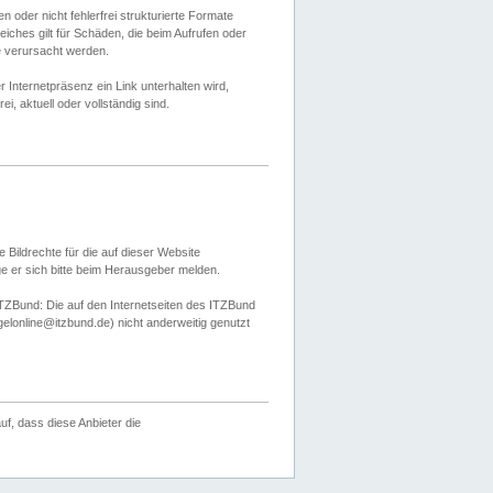
 oder nicht fehlerfrei strukturierte Formate
ches gilt für Schäden, die beim Aufrufen oder
e verursacht werden.
er Internetpräsenz ein Link unterhalten wird,
, aktuell oder vollständig sind.
 Bildrechte für die auf dieser Website
öge er sich bitte beim Herausgeber melden.
TZBund: Die auf den Internetseiten des ITZBund
gelonline@itzbund.de) nicht anderweitig genutzt
f, dass diese Anbieter die