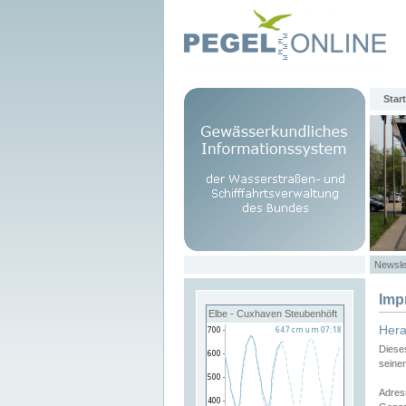
Start
Newsle
Imp
Elbe - Cuxhaven Steubenhöft
Her
Diese
seine
Adres