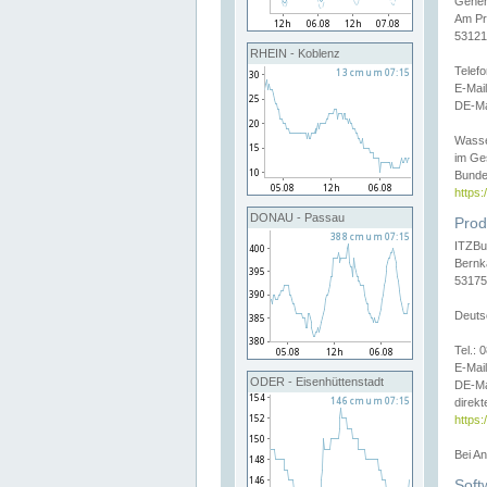
Gener
Am Pr
53121
RHEIN - Koblenz
Telef
E-Mai
DE-Ma
Wasse
im Ge
Bunde
https
DONAU - Passau
Prod
ITZBu
Bernk
53175
Deuts
Tel.:
E-Mail
ODER - Eisenhüttenstadt
DE-Ma
direkt
https:
Bei A
Soft