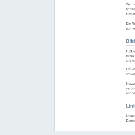
Wir mö
bedin
Herun
Die Re
aufmer
Bil
ITZBu
Bernk
53175
Die We
verwen
Nutzu
veröff
und ve
Lin
Unser 
Daten