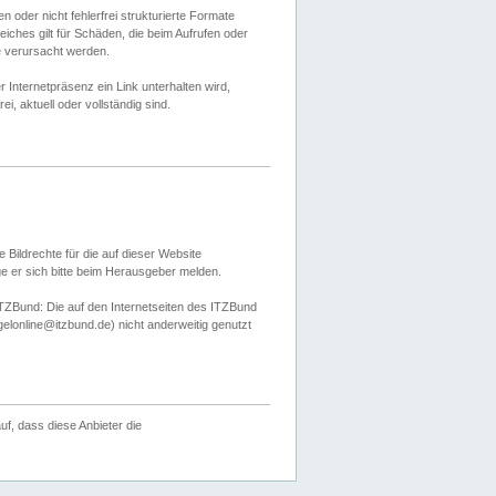
 oder nicht fehlerfrei strukturierte Formate
ches gilt für Schäden, die beim Aufrufen oder
e verursacht werden.
er Internetpräsenz ein Link unterhalten wird,
, aktuell oder vollständig sind.
 Bildrechte für die auf dieser Website
öge er sich bitte beim Herausgeber melden.
TZBund: Die auf den Internetseiten des ITZBund
gelonline@itzbund.de) nicht anderweitig genutzt
f, dass diese Anbieter die