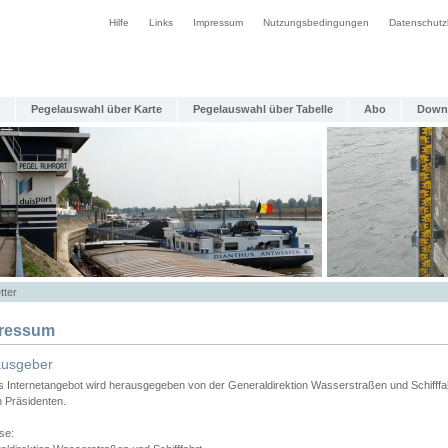
Hilfe
Links
Impressum
Nutzungsbedingungen
Datenschutz
Pegelauswahl über Karte
Pegelauswahl über Tabelle
Abo
Down
tter
ressum
ausgeber
s Internetangebot wird herausgegeben von der Generaldirektion Wasserstraßen und Schifffa
n Präsidenten.
se: