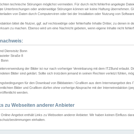
chten technische Störungen möglichst vermeiden. Für durch nicht fehlerfrei angelegte Dateien
gte Unterbrechungen oder anderweitige Störungen können wir keine Haftung übernehmen. Glei
terladen von Daten durch Computerviren oder bei der Installation oder Nutzung von Softwar
daktion bittet die Nutzer, ggf. auf rechtswidrige oder fehlerhafte Inhalte Dritter, zu denen in d
ksam zu machen. Ebenso wird um eine Nachricht gebeten, wenn eigene Inhalte nicht fehlerfrei
dnachweis:
nd Dienstsitz Bonn
asteler Straße 8
 Bonn
iterverwendung der Bilder ist nur nach vorheriger Vereinbarung mit dem ITZBund erlaubt. Die
deten Bilder sind geklärt. Sollte sich trotzdem jemand in seinen Rechten verletzt fühlen, m
ngsbedingungen für den Download von Bilddateien / Grafiken aus dem Internetangebot des I
entlichten Bilder und Grafiken dürfen ohne vorherige Absprache mit der Internetredaktion (pe
röffentlicht werden.
ks zu Webseiten anderer Anbieter
Online-Angebot enthält Links zu Webseiten anderer Anbieter. Wir haben keinen Einfluss darau
schutzbestimmungen einhalten.