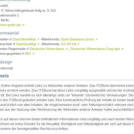
GmbH
r F, Wirtschaftsgebäude Aufg.re, 3. OG
afenstraße 1
Berlin
://ees-gmbh.de/
↗
enmaterial
ndaten ©
OpenStreetMap
↗
-Mitwirkende,
Open Database Lizenz
↗
nkacheln ©
OpenSeaMap
↗
-Mitwirkende,
CC-BY-SA
↗
unden Regenradar ©
Deutscher Wetterdienst
↗
,
Deutscher Wetterdienst Copyright
↗
einzugsgebiete ©
BfG
↗
design
ottschall
weis
 Online-Angebot enthält Links zu Webseiten anderer Anbieter. Das ITZBund übernimmt keine V
inks erreicht werden. Das ITZBund hat diese Links sorgfältig ausgewählt und bei der erstmal
üft. Bei Links handelt es sich allerdings stets um "lebende" (dynamische) Verweisungen. Die
 des ITZBund geändert worden sein. Eine kontinuierliche Prüfung der Inhalte ist weder beab
usdrücklich von allen Inhalten, die möglicherweise straf- oder haftungsrechtlich relevant sin
n aus der Nutzung oder Nichtnutzung der Webseiten anderer Anbieter haftet ausschließlich d
ch auf diesen Internet-Seiten befindlichen Informationen sind sorgfältig und nach besten 
hmen wir keine Gewähr für die Aktualität, Richtigkeit und Vollständigkeit der sich auf diese
ondere der bereitgestellten Rechtsvorschriften.