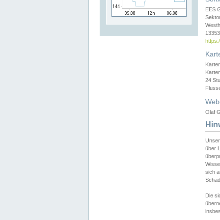
EES 
Sekto
Westh
13353 
https
Kart
Karte
Karte
24 St
Fluss
Web
Olaf G
Hin
Unser
über L
überpr
Wissen
sich a
Schäde
Die si
überne
insbes