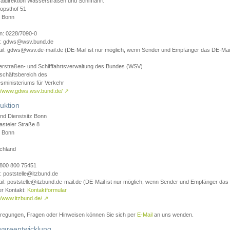
aldirektion Wasserstraßen und Schifffahrt
opsthof 51
 Bonn
on: 0228/7090-0
l: gdws@wsv.bund.de
il: gdws@wsv.de-mail.de (DE-Mail ist nur möglich, wenn Sender und Empfänger das DE-Mail
rstraßen- und Schifffahrtsverwaltung des Bundes (WSV)
schäftsbereich des
sministeriums für Verkehr
://www.gdws.wsv.bund.de/
↗
uktion
nd Dienstsitz Bonn
asteler Straße 8
 Bonn
chland
 0800 800 75451
: poststelle@itzbund.de
il: poststelle@itzbund.de-mail.de (DE-Mail ist nur möglich, wenn Sender und Empfänger das
er Kontakt:
Kontaktformular
//www.itzbund.de/
↗
nregungen, Fragen oder Hinweisen können Sie sich per
E-Mail
an uns wenden.
wareentwicklung