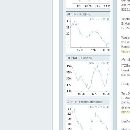
Gener
Am Pr
53121
RHEIN - Koblenz
Telef
E-Mai
DE-Ma
Wasse
im Ge
Bunde
https
DONAU - Passau
Prod
ITZBu
Bernk
53175
Deuts
Tel.:
E-Mail
ODER - Eisenhüttenstadt
DE-Ma
direkt
https:
Bei A
Soft