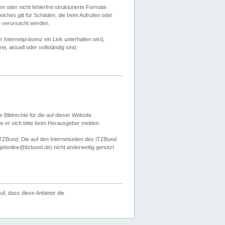
 oder nicht fehlerfrei strukturierte Formate
ches gilt für Schäden, die beim Aufrufen oder
e verursacht werden.
er Internetpräsenz ein Link unterhalten wird,
, aktuell oder vollständig sind.
 Bildrechte für die auf dieser Website
öge er sich bitte beim Herausgeber melden.
TZBund: Die auf den Internetseiten des ITZBund
gelonline@itzbund.de) nicht anderweitig genutzt
f, dass diese Anbieter die