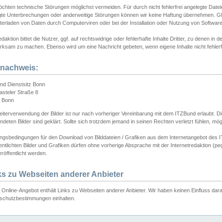
chten technische Störungen möglichst vermeiden. Für durch nicht fehlerfrei angelegte Dateien
gte Unterbrechungen oder anderweitige Störungen können wir keine Haftung übernehmen. Glei
terladen von Daten durch Computerviren oder bei der Installation oder Nutzung von Softwar
daktion bittet die Nutzer, ggf. auf rechtswidrige oder fehlerhafte Inhalte Dritter, zu denen in d
ksam zu machen. Ebenso wird um eine Nachricht gebeten, wenn eigene Inhalte nicht fehlerfrei
dnachweis:
nd Dienstsitz Bonn
asteler Straße 8
 Bonn
iterverwendung der Bilder ist nur nach vorheriger Vereinbarung mit dem ITZBund erlaubt. Die
deten Bilder sind geklärt. Sollte sich trotzdem jemand in seinen Rechten verletzt fühlen, m
ngsbedingungen für den Download von Bilddateien / Grafiken aus dem Internetangebot des I
entlichten Bilder und Grafiken dürfen ohne vorherige Absprache mit der Internetredaktion (pe
röffentlicht werden.
ks zu Webseiten anderer Anbieter
Online-Angebot enthält Links zu Webseiten anderer Anbieter. Wir haben keinen Einfluss darau
schutzbestimmungen einhalten.