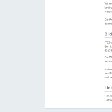
Wir mö
bedin
Herun
Die Re
aufmer
Bil
ITZBu
Bernk
53175
Die We
verwen
Nutzu
veröff
und ve
Lin
Unser 
Daten