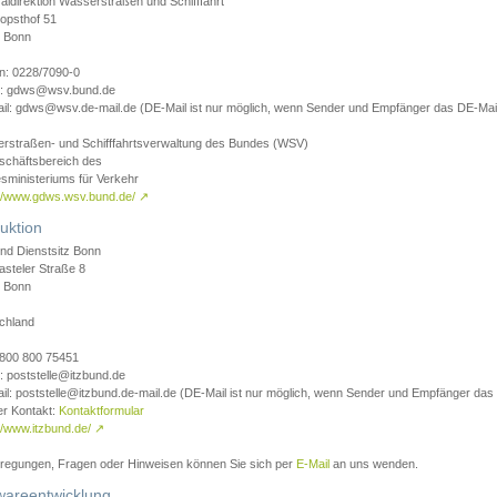
aldirektion Wasserstraßen und Schifffahrt
opsthof 51
 Bonn
on: 0228/7090-0
l: gdws@wsv.bund.de
il: gdws@wsv.de-mail.de (DE-Mail ist nur möglich, wenn Sender und Empfänger das DE-Mail
rstraßen- und Schifffahrtsverwaltung des Bundes (WSV)
schäftsbereich des
sministeriums für Verkehr
://www.gdws.wsv.bund.de/
↗
uktion
nd Dienstsitz Bonn
asteler Straße 8
 Bonn
chland
 0800 800 75451
: poststelle@itzbund.de
il: poststelle@itzbund.de-mail.de (DE-Mail ist nur möglich, wenn Sender und Empfänger das
er Kontakt:
Kontaktformular
//www.itzbund.de/
↗
nregungen, Fragen oder Hinweisen können Sie sich per
E-Mail
an uns wenden.
wareentwicklung