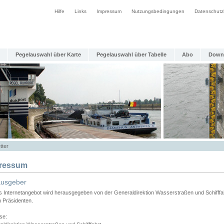
Hilfe
Links
Impressum
Nutzungsbedingungen
Datenschutz
Pegelauswahl über Karte
Pegelauswahl über Tabelle
Abo
Down
tter
ressum
ausgeber
s Internetangebot wird herausgegeben von der Generaldirektion Wasserstraßen und Schifffa
n Präsidenten.
se: