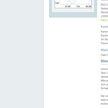
EES 
Sekto
Westh
13353 
https
Kart
Karte
Karte
24 St
Fluss
Web
Olaf G
Hin
Unser
über L
überpr
Wissen
sich a
Schäde
Die si
überne
insbes