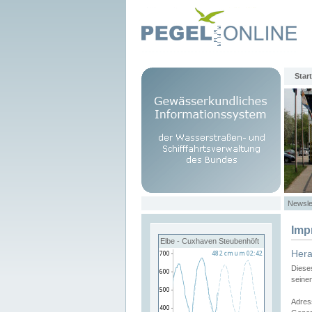
Start
Newsle
Imp
Elbe - Cuxhaven Steubenhöft
Her
Diese
seine
Adres