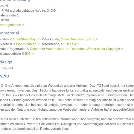
GmbH
r F, Wirtschaftsgebäude Aufg.re, 3. OG
afenstraße 1
Berlin
://ees-gmbh.de/
↗
enmaterial
ndaten ©
OpenStreetMap
↗
-Mitwirkende,
Open Database Lizenz
↗
nkacheln ©
OpenSeaMap
↗
-Mitwirkende,
CC-BY-SA
↗
unden Regenradar ©
Deutscher Wetterdienst
↗
,
Deutscher Wetterdienst Copyright
↗
einzugsgebiete ©
BfG
↗
design
ottschall
weis
 Online-Angebot enthält Links zu Webseiten anderer Anbieter. Das ITZBund übernimmt keine V
inks erreicht werden. Das ITZBund hat diese Links sorgfältig ausgewählt und bei der erstmal
üft. Bei Links handelt es sich allerdings stets um "lebende" (dynamische) Verweisungen. Die
 des ITZBund geändert worden sein. Eine kontinuierliche Prüfung der Inhalte ist weder beab
usdrücklich von allen Inhalten, die möglicherweise straf- oder haftungsrechtlich relevant sin
n aus der Nutzung oder Nichtnutzung der Webseiten anderer Anbieter haftet ausschließlich d
ch auf diesen Internet-Seiten befindlichen Informationen sind sorgfältig und nach besten 
hmen wir keine Gewähr für die Aktualität, Richtigkeit und Vollständigkeit der sich auf diese
ondere der bereitgestellten Rechtsvorschriften.