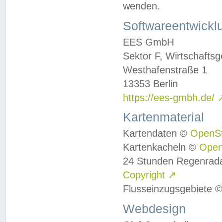
wenden.
Softwareentwickl
EES GmbH
Sektor F, Wirtschafts
Westhafenstraße 1
13353 Berlin
https://ees-gmbh.de/
Kartenmaterial
Kartendaten ©
OpenS
Kartenkacheln ©
Ope
24 Stunden Regenrad
Copyright
↗
Flusseinzugsgebiete 
Webdesign