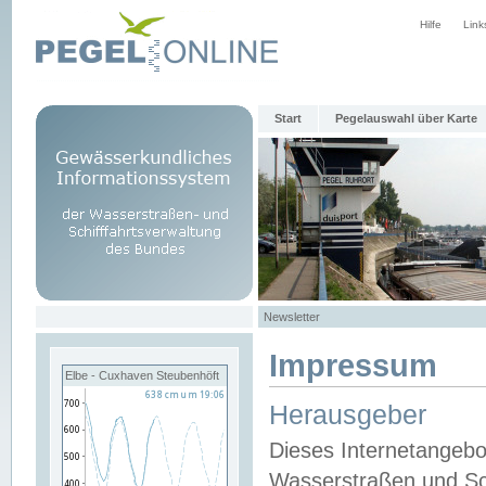
Hilfe
Link
Start
Pegelauswahl über Karte
Newsletter
Impressum
Elbe - Cuxhaven Steubenhöft
Herausgeber
Dieses Internetangebo
Wasserstraßen und Sch