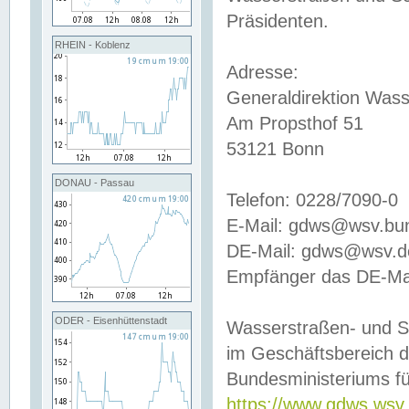
Präsidenten.
RHEIN - Koblenz
Adresse:
Generaldirektion Wass
Am Propsthof 51
53121 Bonn
DONAU - Passau
Telefon: 0228/7090-0
E-Mail: gdws@wsv.bu
DE-Mail: gdws@wsv.de-
Empfänger das DE-Mai
ODER - Eisenhüttenstadt
Wasserstraßen- und S
im Geschäftsbereich 
Bundesministeriums fü
https://www.gdws.wsv