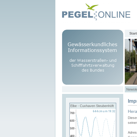
Start
Newsle
Imp
Elbe - Cuxhaven Steubenhöft
Her
Diese
seine
Adres