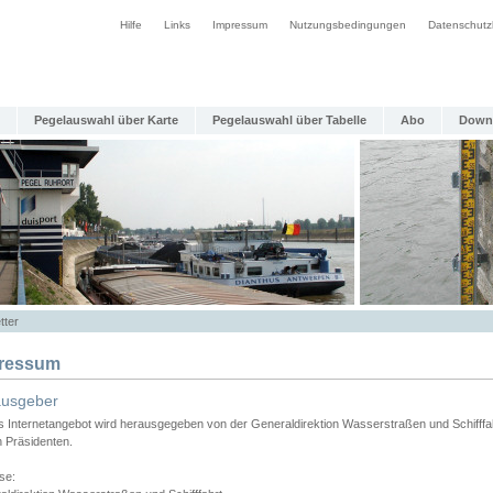
Hilfe
Links
Impressum
Nutzungsbedingungen
Datenschutz
Pegelauswahl über Karte
Pegelauswahl über Tabelle
Abo
Down
tter
ressum
ausgeber
s Internetangebot wird herausgegeben von der Generaldirektion Wasserstraßen und Schifffa
n Präsidenten.
se: