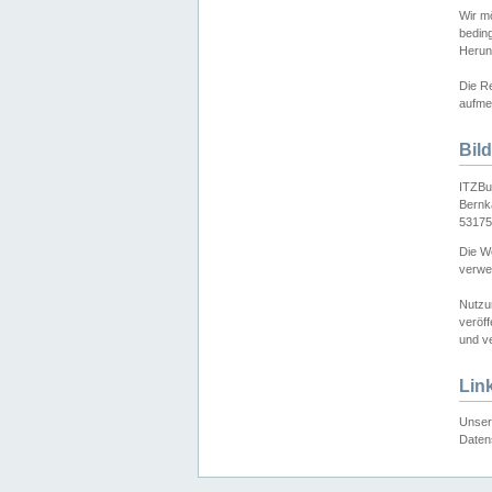
Wir mö
bedin
Herun
Die Re
aufmer
Bil
ITZBu
Bernk
53175
Die We
verwen
Nutzu
veröff
und ve
Lin
Unser 
Daten