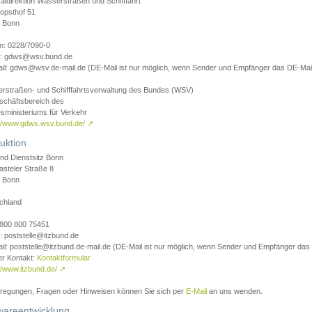
aldirektion Wasserstraßen und Schifffahrt
opsthof 51
 Bonn
on: 0228/7090-0
l: gdws@wsv.bund.de
il: gdws@wsv.de-mail.de (DE-Mail ist nur möglich, wenn Sender und Empfänger das DE-Mail
rstraßen- und Schifffahrtsverwaltung des Bundes (WSV)
schäftsbereich des
sministeriums für Verkehr
://www.gdws.wsv.bund.de/
↗
uktion
nd Dienstsitz Bonn
asteler Straße 8
 Bonn
chland
 0800 800 75451
: poststelle@itzbund.de
il: poststelle@itzbund.de-mail.de (DE-Mail ist nur möglich, wenn Sender und Empfänger das
er Kontakt:
Kontaktformular
//www.itzbund.de/
↗
nregungen, Fragen oder Hinweisen können Sie sich per
E-Mail
an uns wenden.
wareentwicklung