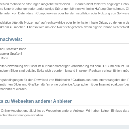
chten technische Störungen möglichst vermeiden. Für durch nicht fehlerfrei angelegte Dateien
gte Unterbrechungen oder anderweitige Störungen können wir keine Haftung übernehmen. Glei
terladen von Daten durch Computerviren oder bei der Installation oder Nutzung von Softwar
daktion bittet die Nutzer, ggf. auf rechtswidrige oder fehlerhafte Inhalte Dritter, zu denen in d
ksam zu machen. Ebenso wird um eine Nachricht gebeten, wenn eigene Inhalte nicht fehlerfrei
dnachweis:
nd Dienstsitz Bonn
asteler Straße 8
 Bonn
iterverwendung der Bilder ist nur nach vorheriger Vereinbarung mit dem ITZBund erlaubt. Die
deten Bilder sind geklärt. Sollte sich trotzdem jemand in seinen Rechten verletzt fühlen, m
ngsbedingungen für den Download von Bilddateien / Grafiken aus dem Internetangebot des I
entlichten Bilder und Grafiken dürfen ohne vorherige Absprache mit der Internetredaktion (pe
röffentlicht werden.
ks zu Webseiten anderer Anbieter
Online-Angebot enthält Links zu Webseiten anderer Anbieter. Wir haben keinen Einfluss darau
schutzbestimmungen einhalten.