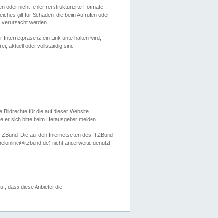
 oder nicht fehlerfrei strukturierte Formate
ches gilt für Schäden, die beim Aufrufen oder
e verursacht werden.
er Internetpräsenz ein Link unterhalten wird,
, aktuell oder vollständig sind.
 Bildrechte für die auf dieser Website
öge er sich bitte beim Herausgeber melden.
TZBund: Die auf den Internetseiten des ITZBund
gelonline@itzbund.de) nicht anderweitig genutzt
f, dass diese Anbieter die