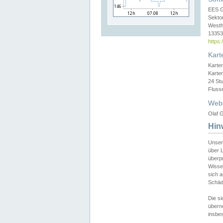
EES 
Sekto
Westh
13353 
https
Kart
Karte
Karte
24 St
Fluss
Web
Olaf G
Hin
Unser
über L
überpr
Wissen
sich a
Schäde
Die si
überne
insbes