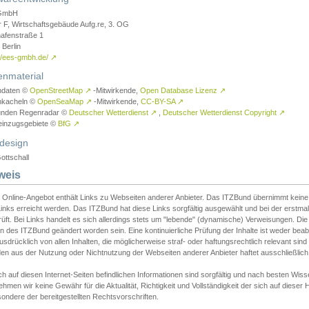
GmbH
r F, Wirtschaftsgebäude Aufg.re, 3. OG
afenstraße 1
Berlin
://ees-gmbh.de/
↗
enmaterial
ndaten ©
OpenStreetMap
↗
-Mitwirkende,
Open Database Lizenz
↗
nkacheln ©
OpenSeaMap
↗
-Mitwirkende,
CC-BY-SA
↗
unden Regenradar ©
Deutscher Wetterdienst
↗
,
Deutscher Wetterdienst Copyright
↗
einzugsgebiete ©
BfG
↗
design
ottschall
weis
 Online-Angebot enthält Links zu Webseiten anderer Anbieter. Das ITZBund übernimmt keine V
inks erreicht werden. Das ITZBund hat diese Links sorgfältig ausgewählt und bei der erstmal
üft. Bei Links handelt es sich allerdings stets um "lebende" (dynamische) Verweisungen. Die
 des ITZBund geändert worden sein. Eine kontinuierliche Prüfung der Inhalte ist weder beab
usdrücklich von allen Inhalten, die möglicherweise straf- oder haftungsrechtlich relevant sin
n aus der Nutzung oder Nichtnutzung der Webseiten anderer Anbieter haftet ausschließlich d
ch auf diesen Internet-Seiten befindlichen Informationen sind sorgfältig und nach besten 
hmen wir keine Gewähr für die Aktualität, Richtigkeit und Vollständigkeit der sich auf diese
ondere der bereitgestellten Rechtsvorschriften.