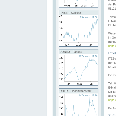
Gener
Am Pr
53121
RHEIN - Koblenz
Telef
E-Mai
DE-Ma
Wasse
im Ge
Bunde
https
DONAU - Passau
Prod
ITZBu
Bernk
53175
Deuts
Tel.:
E-Mail
ODER - Eisenhüttenstadt
DE-Ma
direkt
https:
Bei A
Soft