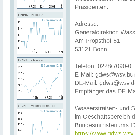
Präsidenten.
RHEIN - Koblenz
Adresse:
Generaldirektion Wass
Am Propsthof 51
53121 Bonn
DONAU - Passau
Telefon: 0228/7090-0
E-Mail: gdws@wsv.bu
DE-Mail: gdws@wsv.de-
Empfänger das DE-Mai
ODER - Eisenhüttenstadt
Wasserstraßen- und S
im Geschäftsbereich 
Bundesministeriums fü
https://www.gdws.wsv