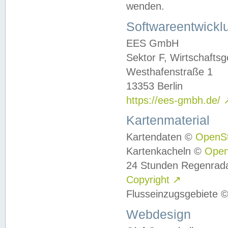
wenden.
Softwareentwickl
EES GmbH
Sektor F, Wirtschafts
Westhafenstraße 1
13353 Berlin
https://ees-gmbh.de/
Kartenmaterial
Kartendaten ©
OpenS
Kartenkacheln ©
Ope
24 Stunden Regenrad
Copyright
↗
Flusseinzugsgebiete 
Webdesign