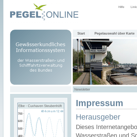
Hilfe
Link
Start
Pegelauswahl über Karte
Newsletter
Impressum
Elbe - Cuxhaven Steubenhöft
Herausgeber
Dieses Internetangebo
Wasserstraßen und Sch