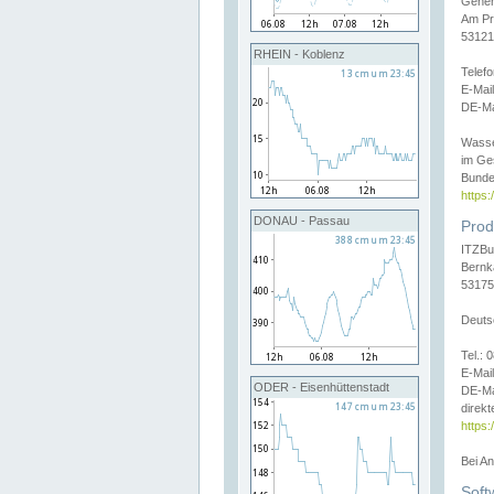
Gener
Am Pr
53121
RHEIN - Koblenz
Telef
E-Mai
DE-Ma
Wasse
im Ge
Bunde
https
DONAU - Passau
Prod
ITZBu
Bernk
53175
Deuts
Tel.:
E-Mail
ODER - Eisenhüttenstadt
DE-Ma
direkt
https:
Bei A
Soft