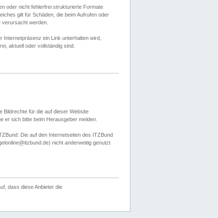
 oder nicht fehlerfrei strukturierte Formate
ches gilt für Schäden, die beim Aufrufen oder
e verursacht werden.
er Internetpräsenz ein Link unterhalten wird,
, aktuell oder vollständig sind.
 Bildrechte für die auf dieser Website
öge er sich bitte beim Herausgeber melden.
TZBund: Die auf den Internetseiten des ITZBund
gelonline@itzbund.de) nicht anderweitig genutzt
f, dass diese Anbieter die