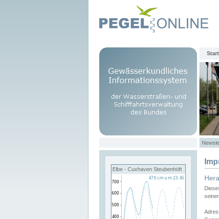
Start
Newsle
Imp
Elbe - Cuxhaven Steubenhöft
Her
Diese
seine
Adres