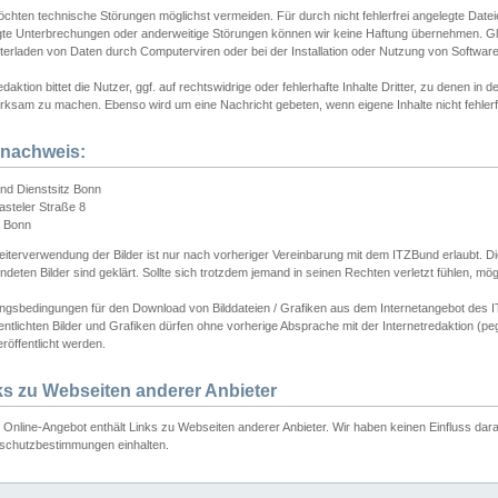
chten technische Störungen möglichst vermeiden. Für durch nicht fehlerfrei angelegte Dateien
gte Unterbrechungen oder anderweitige Störungen können wir keine Haftung übernehmen. Glei
terladen von Daten durch Computerviren oder bei der Installation oder Nutzung von Softwar
daktion bittet die Nutzer, ggf. auf rechtswidrige oder fehlerhafte Inhalte Dritter, zu denen in d
ksam zu machen. Ebenso wird um eine Nachricht gebeten, wenn eigene Inhalte nicht fehlerfrei
dnachweis:
nd Dienstsitz Bonn
asteler Straße 8
 Bonn
iterverwendung der Bilder ist nur nach vorheriger Vereinbarung mit dem ITZBund erlaubt. Die
deten Bilder sind geklärt. Sollte sich trotzdem jemand in seinen Rechten verletzt fühlen, m
ngsbedingungen für den Download von Bilddateien / Grafiken aus dem Internetangebot des I
entlichten Bilder und Grafiken dürfen ohne vorherige Absprache mit der Internetredaktion (pe
röffentlicht werden.
ks zu Webseiten anderer Anbieter
Online-Angebot enthält Links zu Webseiten anderer Anbieter. Wir haben keinen Einfluss darau
schutzbestimmungen einhalten.