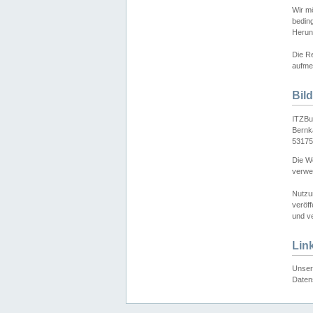
Wir mö
bedin
Herun
Die Re
aufmer
Bil
ITZBu
Bernk
53175
Die We
verwen
Nutzu
veröff
und ve
Lin
Unser 
Daten