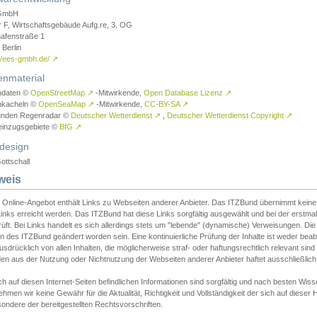
GmbH
r F, Wirtschaftsgebäude Aufg.re, 3. OG
afenstraße 1
Berlin
://ees-gmbh.de/
↗
enmaterial
ndaten ©
OpenStreetMap
↗
-Mitwirkende,
Open Database Lizenz
↗
nkacheln ©
OpenSeaMap
↗
-Mitwirkende,
CC-BY-SA
↗
unden Regenradar ©
Deutscher Wetterdienst
↗
,
Deutscher Wetterdienst Copyright
↗
einzugsgebiete ©
BfG
↗
design
ottschall
weis
 Online-Angebot enthält Links zu Webseiten anderer Anbieter. Das ITZBund übernimmt keine V
inks erreicht werden. Das ITZBund hat diese Links sorgfältig ausgewählt und bei der erstmal
üft. Bei Links handelt es sich allerdings stets um "lebende" (dynamische) Verweisungen. Die
 des ITZBund geändert worden sein. Eine kontinuierliche Prüfung der Inhalte ist weder beab
usdrücklich von allen Inhalten, die möglicherweise straf- oder haftungsrechtlich relevant sin
n aus der Nutzung oder Nichtnutzung der Webseiten anderer Anbieter haftet ausschließlich d
ch auf diesen Internet-Seiten befindlichen Informationen sind sorgfältig und nach besten 
hmen wir keine Gewähr für die Aktualität, Richtigkeit und Vollständigkeit der sich auf diese
ondere der bereitgestellten Rechtsvorschriften.