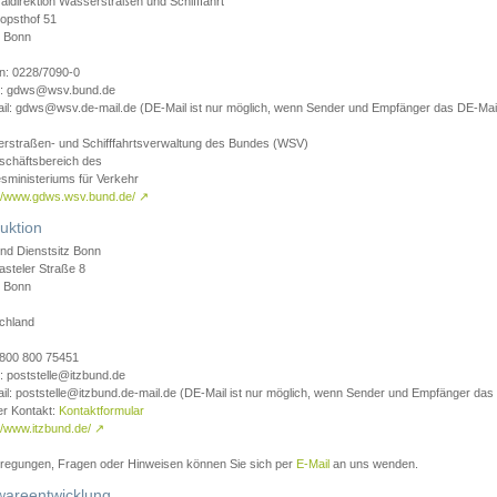
aldirektion Wasserstraßen und Schifffahrt
opsthof 51
 Bonn
on: 0228/7090-0
l: gdws@wsv.bund.de
il: gdws@wsv.de-mail.de (DE-Mail ist nur möglich, wenn Sender und Empfänger das DE-Mail
rstraßen- und Schifffahrtsverwaltung des Bundes (WSV)
schäftsbereich des
sministeriums für Verkehr
://www.gdws.wsv.bund.de/
↗
uktion
nd Dienstsitz Bonn
asteler Straße 8
 Bonn
chland
 0800 800 75451
: poststelle@itzbund.de
il: poststelle@itzbund.de-mail.de (DE-Mail ist nur möglich, wenn Sender und Empfänger das
er Kontakt:
Kontaktformular
//www.itzbund.de/
↗
nregungen, Fragen oder Hinweisen können Sie sich per
E-Mail
an uns wenden.
wareentwicklung