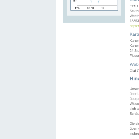
EES 
Sekto
Westh
13353 
https
Kart
Karte
Karte
24 St
Fluss
Web
Olaf G
Hin
Unser
über L
überpr
Wissen
sich a
Schäde
Die si
überne
insbes