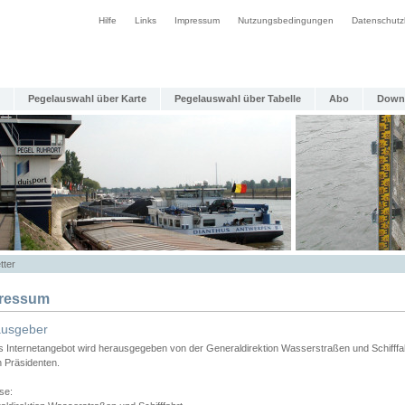
Hilfe
Links
Impressum
Nutzungsbedingungen
Datenschutz
Pegelauswahl über Karte
Pegelauswahl über Tabelle
Abo
Down
tter
ressum
ausgeber
s Internetangebot wird herausgegeben von der Generaldirektion Wasserstraßen und Schifffa
n Präsidenten.
se: