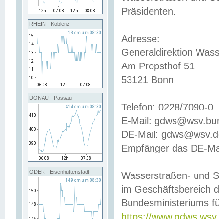
Präsidenten.
RHEIN - Koblenz
Adresse:
Generaldirektion Wass
Am Propsthof 51
53121 Bonn
DONAU - Passau
Telefon: 0228/7090-0
E-Mail: gdws@wsv.bu
DE-Mail: gdws@wsv.de-
Empfänger das DE-Mai
ODER - Eisenhüttenstadt
Wasserstraßen- und S
im Geschäftsbereich 
Bundesministeriums fü
https://www.gdws.wsv