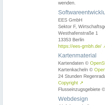
wenden.
Softwareentwickl
EES GmbH
Sektor F, Wirtschafts
Westhafenstraße 1
13353 Berlin
https://ees-gmbh.de/
Kartenmaterial
Kartendaten ©
OpenS
Kartenkacheln ©
Ope
24 Stunden Regenrad
Copyright
↗
Flusseinzugsgebiete 
Webdesign