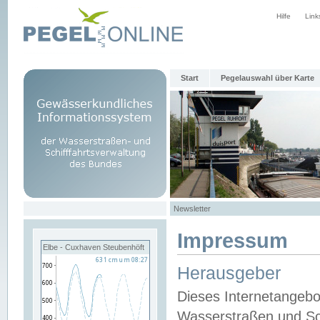
Hilfe
Link
Start
Pegelauswahl über Karte
Newsletter
Impressum
Elbe - Cuxhaven Steubenhöft
Herausgeber
Dieses Internetangebo
Wasserstraßen und Sch