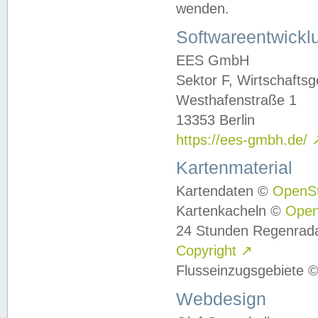
wenden.
Softwareentwickl
EES GmbH
Sektor F, Wirtschafts
Westhafenstraße 1
13353 Berlin
https://ees-gmbh.de/
Kartenmaterial
Kartendaten ©
OpenS
Kartenkacheln ©
Ope
24 Stunden Regenrad
Copyright
↗
Flusseinzugsgebiete 
Webdesign