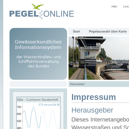
Hilfe
Link
Start
Pegelauswahl über Karte
Newsletter
Impressum
Elbe - Cuxhaven Steubenhöft
Herausgeber
Dieses Internetangebo
Wasserstraßen und Sch