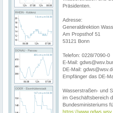
Präsidenten.
RHEIN - Koblenz
Adresse:
Generaldirektion Wass
Am Propsthof 51
53121 Bonn
DONAU - Passau
Telefon: 0228/7090-0
E-Mail: gdws@wsv.bu
DE-Mail: gdws@wsv.de-
Empfänger das DE-Mai
ODER - Eisenhüttenstadt
Wasserstraßen- und S
im Geschäftsbereich 
Bundesministeriums fü
https://www.gdws.wsv