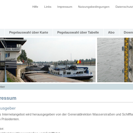
Hilfe
Links
Impressum
Nutzungsbedingungen
Datenschutz
Pegelauswahl über Karte
Pegelauswahl über Tabelle
Abo
Down
tter
ressum
ausgeber
s Internetangebot wird herausgegeben von der Generaldirektion Wasserstraßen und Schifffa
n Präsidenten.
se: