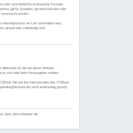
 oder nicht fehlerfrei strukturierte Formate
ches gilt für Schäden, die beim Aufrufen oder
e verursacht werden.
er Internetpräsenz ein Link unterhalten wird,
, aktuell oder vollständig sind.
 Bildrechte für die auf dieser Website
öge er sich bitte beim Herausgeber melden.
TZBund: Die auf den Internetseiten des ITZBund
gelonline@itzbund.de) nicht anderweitig genutzt
f, dass diese Anbieter die