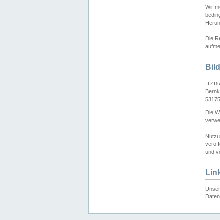
Wir mö
bedin
Herun
Die Re
aufmer
Bil
ITZBu
Bernk
53175
Die We
verwen
Nutzu
veröff
und ve
Lin
Unser 
Daten