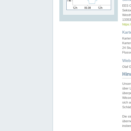
EES 
Sekto
Westh
13353 
https
Kart
Karte
Karte
24 St
Fluss
Web
Olaf G
Hin
Unser
über L
überpr
Wissen
sich a
Schäde
Die si
überne
insbes