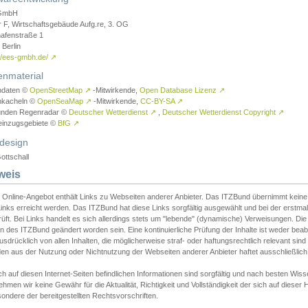
GmbH
r F, Wirtschaftsgebäude Aufg.re, 3. OG
afenstraße 1
Berlin
://ees-gmbh.de/
↗
enmaterial
ndaten ©
OpenStreetMap
↗
-Mitwirkende,
Open Database Lizenz
↗
nkacheln ©
OpenSeaMap
↗
-Mitwirkende,
CC-BY-SA
↗
unden Regenradar ©
Deutscher Wetterdienst
↗
,
Deutscher Wetterdienst Copyright
↗
einzugsgebiete ©
BfG
↗
design
ottschall
weis
 Online-Angebot enthält Links zu Webseiten anderer Anbieter. Das ITZBund übernimmt keine V
inks erreicht werden. Das ITZBund hat diese Links sorgfältig ausgewählt und bei der erstmal
üft. Bei Links handelt es sich allerdings stets um "lebende" (dynamische) Verweisungen. Die
 des ITZBund geändert worden sein. Eine kontinuierliche Prüfung der Inhalte ist weder beab
usdrücklich von allen Inhalten, die möglicherweise straf- oder haftungsrechtlich relevant sin
n aus der Nutzung oder Nichtnutzung der Webseiten anderer Anbieter haftet ausschließlich d
ch auf diesen Internet-Seiten befindlichen Informationen sind sorgfältig und nach besten 
hmen wir keine Gewähr für die Aktualität, Richtigkeit und Vollständigkeit der sich auf diese
ondere der bereitgestellten Rechtsvorschriften.