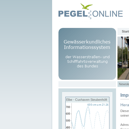
Start
Newsle
Imp
Elbe - Cuxhaven Steubenhöft
Her
Diese
seine
Adres