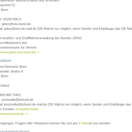
aldirektion Wasserstraßen und Schifffahrt
opsthof 51
 Bonn
on: 0228/7090-0
l: gdws@wsv.bund.de
il: gdws@wsv.de-mail.de (DE-Mail ist nur möglich, wenn Sender und Empfänger das DE-Mail
rstraßen- und Schifffahrtsverwaltung des Bundes (WSV)
schäftsbereich des
sministeriums für Verkehr
://www.gdws.wsv.bund.de/
↗
uktion
nd Dienstsitz Bonn
asteler Straße 8
 Bonn
chland
 0800 800 75451
: poststelle@itzbund.de
il: poststelle@itzbund.de-mail.de (DE-Mail ist nur möglich, wenn Sender und Empfänger das
er Kontakt:
Kontaktformular
//www.itzbund.de/
↗
nregungen, Fragen oder Hinweisen können Sie sich per
E-Mail
an uns wenden.
wareentwicklung