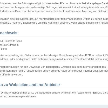
chten technische Störungen möglichst vermeiden. Für durch nicht fehlerfrei angelegte Dateien
gte Unterbrechungen oder anderweitige Störungen können wir keine Haftung übernehmen. Glei
terladen von Daten durch Computerviren oder bei der Installation oder Nutzung von Softwar
daktion bittet die Nutzer, ggf. auf rechtswidrige oder fehlerhafte Inhalte Dritter, zu denen in d
ksam zu machen. Ebenso wird um eine Nachricht gebeten, wenn eigene Inhalte nicht fehlerfrei
dnachweis:
nd Dienstsitz Bonn
asteler Straße 8
 Bonn
iterverwendung der Bilder ist nur nach vorheriger Vereinbarung mit dem ITZBund erlaubt. Die
deten Bilder sind geklärt. Sollte sich trotzdem jemand in seinen Rechten verletzt fühlen, m
ngsbedingungen für den Download von Bilddateien / Grafiken aus dem Internetangebot des I
entlichten Bilder und Grafiken dürfen ohne vorherige Absprache mit der Internetredaktion (pe
röffentlicht werden.
ks zu Webseiten anderer Anbieter
Online-Angebot enthält Links zu Webseiten anderer Anbieter. Wir haben keinen Einfluss darau
schutzbestimmungen einhalten.