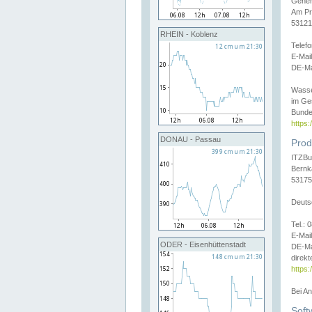
Gener
Am Pr
53121
RHEIN - Koblenz
Telef
E-Mai
DE-Ma
Wasse
im Ge
Bunde
https
DONAU - Passau
Prod
ITZBu
Bernk
53175
Deuts
Tel.:
E-Mail
ODER - Eisenhüttenstadt
DE-Ma
direkt
https:
Bei A
Soft