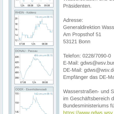
Präsidenten.
RHEIN - Koblenz
Adresse:
Generaldirektion Wass
Am Propsthof 51
53121 Bonn
DONAU - Passau
Telefon: 0228/7090-0
E-Mail: gdws@wsv.bu
DE-Mail: gdws@wsv.de-
Empfänger das DE-Mai
ODER - Eisenhüttenstadt
Wasserstraßen- und S
im Geschäftsbereich 
Bundesministeriums fü
https://www.gdws.wsv