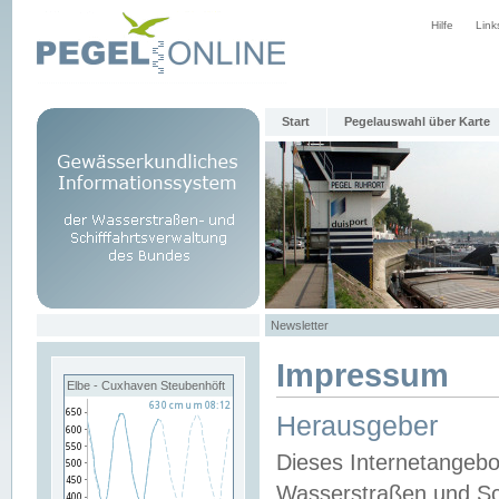
Hilfe
Link
Start
Pegelauswahl über Karte
Newsletter
Impressum
Elbe - Cuxhaven Steubenhöft
Herausgeber
Dieses Internetangebo
Wasserstraßen und Sch