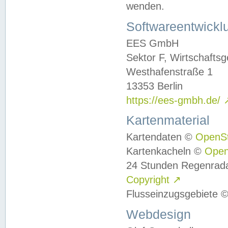
wenden.
Softwareentwickl
EES GmbH
Sektor F, Wirtschafts
Westhafenstraße 1
13353 Berlin
https://ees-gmbh.de/
Kartenmaterial
Kartendaten ©
OpenS
Kartenkacheln ©
Ope
24 Stunden Regenrad
Copyright
↗
Flusseinzugsgebiete 
Webdesign