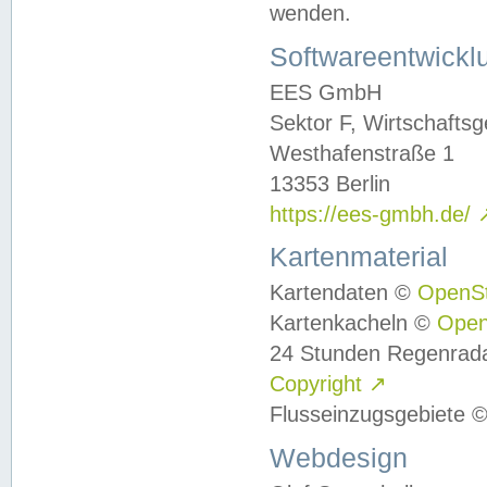
wenden.
Softwareentwickl
EES GmbH
Sektor F, Wirtschafts
Westhafenstraße 1
13353 Berlin
https://ees-gmbh.de/
Kartenmaterial
Kartendaten ©
OpenS
Kartenkacheln ©
Ope
24 Stunden Regenrad
Copyright
↗
Flusseinzugsgebiete 
Webdesign