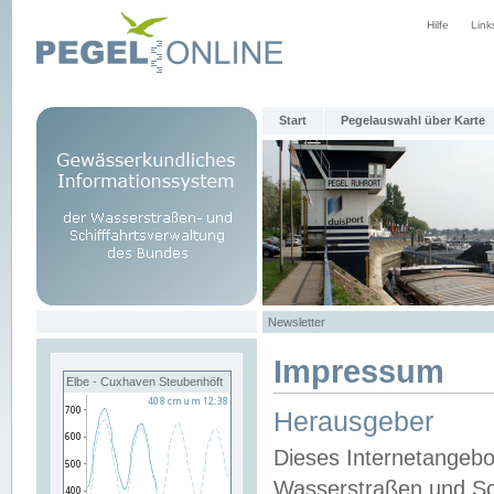
Hilfe
Link
Start
Pegelauswahl über Karte
Newsletter
Impressum
Elbe - Cuxhaven Steubenhöft
Herausgeber
Dieses Internetangebo
Wasserstraßen und Sch