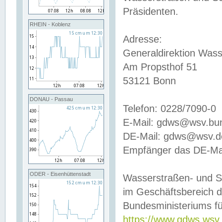
Präsidenten.
RHEIN - Koblenz
Adresse:
Generaldirektion Wass
Am Propsthof 51
53121 Bonn
DONAU - Passau
Telefon: 0228/7090-0
E-Mail: gdws@wsv.bu
DE-Mail: gdws@wsv.de-
Empfänger das DE-Mai
ODER - Eisenhüttenstadt
Wasserstraßen- und S
im Geschäftsbereich 
Bundesministeriums fü
https://www.gdws.wsv