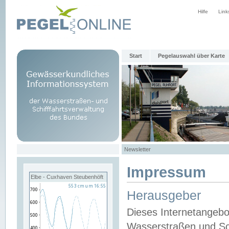
Hilfe
Link
Start
Pegelauswahl über Karte
Newsletter
Impressum
Elbe - Cuxhaven Steubenhöft
Herausgeber
Dieses Internetangebo
Wasserstraßen und Sch