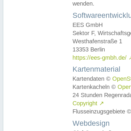
wenden.
Softwareentwickl
EES GmbH
Sektor F, Wirtschafts
Westhafenstraße 1
13353 Berlin
https://ees-gmbh.de/
Kartenmaterial
Kartendaten ©
OpenS
Kartenkacheln ©
Ope
24 Stunden Regenrad
Copyright
↗
Flusseinzugsgebiete 
Webdesign