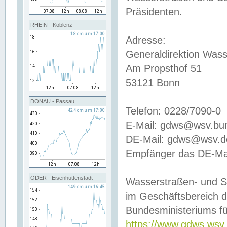
Präsidenten.
RHEIN - Koblenz
Adresse:
Generaldirektion Wass
Am Propsthof 51
53121 Bonn
DONAU - Passau
Telefon: 0228/7090-0
E-Mail: gdws@wsv.bu
DE-Mail: gdws@wsv.de-
Empfänger das DE-Mai
ODER - Eisenhüttenstadt
Wasserstraßen- und S
im Geschäftsbereich 
Bundesministeriums fü
https://www.gdws.wsv