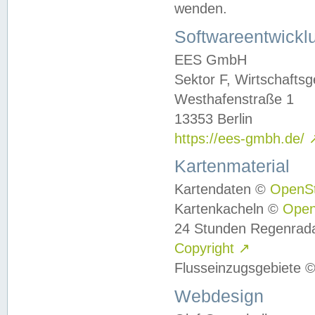
wenden.
Softwareentwickl
EES GmbH
Sektor F, Wirtschafts
Westhafenstraße 1
13353 Berlin
https://ees-gmbh.de/
Kartenmaterial
Kartendaten ©
OpenS
Kartenkacheln ©
Ope
24 Stunden Regenrad
Copyright
↗
Flusseinzugsgebiete 
Webdesign