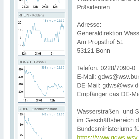
Präsidenten.
RHEIN - Koblenz
Adresse:
Generaldirektion Wass
Am Propsthof 51
53121 Bonn
DONAU - Passau
Telefon: 0228/7090-0
E-Mail: gdws@wsv.bu
DE-Mail: gdws@wsv.de-
Empfänger das DE-Mai
ODER - Eisenhüttenstadt
Wasserstraßen- und S
im Geschäftsbereich 
Bundesministeriums fü
https://www.gdws.wsv