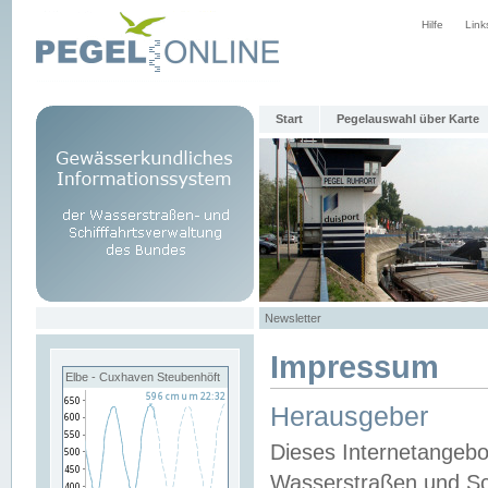
Hilfe
Link
Start
Pegelauswahl über Karte
Newsletter
Impressum
Elbe - Cuxhaven Steubenhöft
Herausgeber
Dieses Internetangebo
Wasserstraßen und Sch