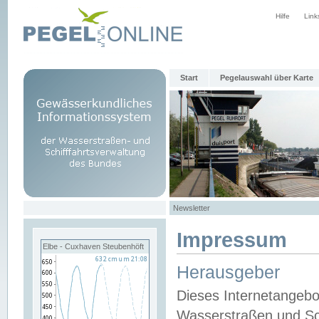
Hilfe
Link
Start
Pegelauswahl über Karte
Newsletter
Impressum
Elbe - Cuxhaven Steubenhöft
Herausgeber
Dieses Internetangebo
Wasserstraßen und Sch