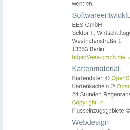
wenden.
Softwareentwickl
EES GmbH
Sektor F, Wirtschafts
Westhafenstraße 1
13353 Berlin
https://ees-gmbh.de/
Kartenmaterial
Kartendaten ©
OpenS
Kartenkacheln ©
Ope
24 Stunden Regenrad
Copyright
↗
Flusseinzugsgebiete 
Webdesign