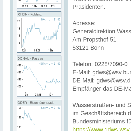
Präsidenten.
RHEIN - Koblenz
Adresse:
Generaldirektion Wass
Am Propsthof 51
53121 Bonn
DONAU - Passau
Telefon: 0228/7090-0
E-Mail: gdws@wsv.bu
DE-Mail: gdws@wsv.de-
Empfänger das DE-Mai
ODER - Eisenhüttenstadt
Wasserstraßen- und S
im Geschäftsbereich 
Bundesministeriums fü
https://www.gdws.wsv