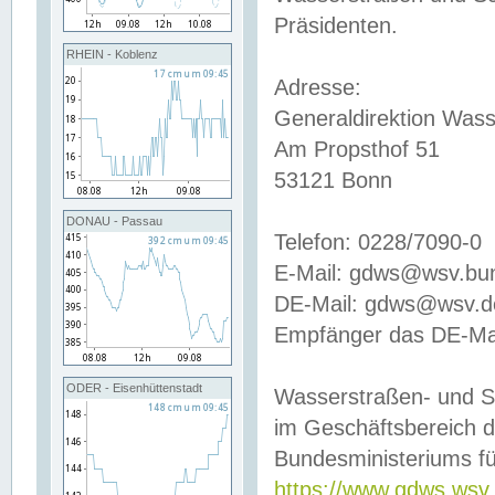
Präsidenten.
RHEIN - Koblenz
Adresse:
Generaldirektion Wass
Am Propsthof 51
53121 Bonn
DONAU - Passau
Telefon: 0228/7090-0
E-Mail: gdws@wsv.bu
DE-Mail: gdws@wsv.de-
Empfänger das DE-Mai
ODER - Eisenhüttenstadt
Wasserstraßen- und S
im Geschäftsbereich 
Bundesministeriums fü
https://www.gdws.wsv