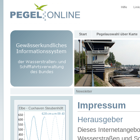
Hilfe
Link
Start
Pegelauswahl über Karte
Newsletter
Impressum
Elbe - Cuxhaven Steubenhöft
Herausgeber
Dieses Internetangebo
Wasserstraßen und Sch