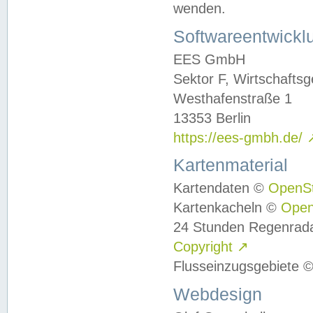
wenden.
Softwareentwickl
EES GmbH
Sektor F, Wirtschafts
Westhafenstraße 1
13353 Berlin
https://ees-gmbh.de/
Kartenmaterial
Kartendaten ©
OpenS
Kartenkacheln ©
Ope
24 Stunden Regenrad
Copyright
↗
Flusseinzugsgebiete 
Webdesign