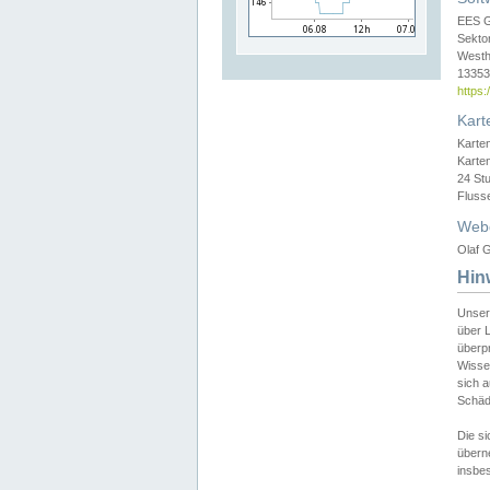
EES 
Sekto
Westh
13353 
https
Kart
Karte
Karte
24 St
Fluss
Web
Olaf G
Hin
Unser
über L
überpr
Wissen
sich a
Schäde
Die si
überne
insbes