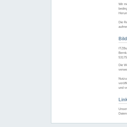
Wir mö
bedin
Herun
Die Re
aufmer
Bil
ITZBu
Bernk
53175
Die We
verwen
Nutzu
veröff
und ve
Lin
Unser 
Daten