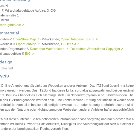
GmbH
r F, Wirtschaftsgebäude Aufg.re, 3. OG
afenstraße 1
Berlin
://ees-gmbh.de/
↗
enmaterial
ndaten ©
OpenStreetMap
↗
-Mitwirkende,
Open Database Lizenz
↗
nkacheln ©
OpenSeaMap
↗
-Mitwirkende,
CC-BY-SA
↗
unden Regenradar ©
Deutscher Wetterdienst
↗
,
Deutscher Wetterdienst Copyright
↗
einzugsgebiete ©
BfG
↗
design
ottschall
weis
 Online-Angebot enthält Links zu Webseiten anderer Anbieter. Das ITZBund übernimmt keine V
inks erreicht werden. Das ITZBund hat diese Links sorgfältig ausgewählt und bei der erstmal
üft. Bei Links handelt es sich allerdings stets um "lebende" (dynamische) Verweisungen. Die
 des ITZBund geändert worden sein. Eine kontinuierliche Prüfung der Inhalte ist weder beab
usdrücklich von allen Inhalten, die möglicherweise straf- oder haftungsrechtlich relevant sin
n aus der Nutzung oder Nichtnutzung der Webseiten anderer Anbieter haftet ausschließlich d
ch auf diesen Internet-Seiten befindlichen Informationen sind sorgfältig und nach besten 
hmen wir keine Gewähr für die Aktualität, Richtigkeit und Vollständigkeit der sich auf diese
ondere der bereitgestellten Rechtsvorschriften.