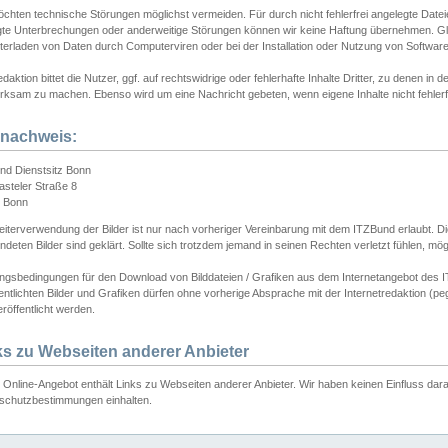
chten technische Störungen möglichst vermeiden. Für durch nicht fehlerfrei angelegte Dateien
gte Unterbrechungen oder anderweitige Störungen können wir keine Haftung übernehmen. Glei
terladen von Daten durch Computerviren oder bei der Installation oder Nutzung von Softwar
daktion bittet die Nutzer, ggf. auf rechtswidrige oder fehlerhafte Inhalte Dritter, zu denen in d
ksam zu machen. Ebenso wird um eine Nachricht gebeten, wenn eigene Inhalte nicht fehlerfrei
dnachweis:
nd Dienstsitz Bonn
asteler Straße 8
 Bonn
iterverwendung der Bilder ist nur nach vorheriger Vereinbarung mit dem ITZBund erlaubt. Die
deten Bilder sind geklärt. Sollte sich trotzdem jemand in seinen Rechten verletzt fühlen, m
ngsbedingungen für den Download von Bilddateien / Grafiken aus dem Internetangebot des I
entlichten Bilder und Grafiken dürfen ohne vorherige Absprache mit der Internetredaktion (pe
röffentlicht werden.
ks zu Webseiten anderer Anbieter
Online-Angebot enthält Links zu Webseiten anderer Anbieter. Wir haben keinen Einfluss darau
schutzbestimmungen einhalten.