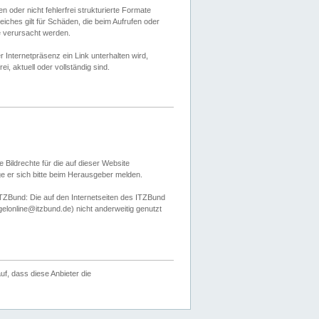
 oder nicht fehlerfrei strukturierte Formate
ches gilt für Schäden, die beim Aufrufen oder
e verursacht werden.
er Internetpräsenz ein Link unterhalten wird,
, aktuell oder vollständig sind.
 Bildrechte für die auf dieser Website
öge er sich bitte beim Herausgeber melden.
TZBund: Die auf den Internetseiten des ITZBund
gelonline@itzbund.de) nicht anderweitig genutzt
f, dass diese Anbieter die