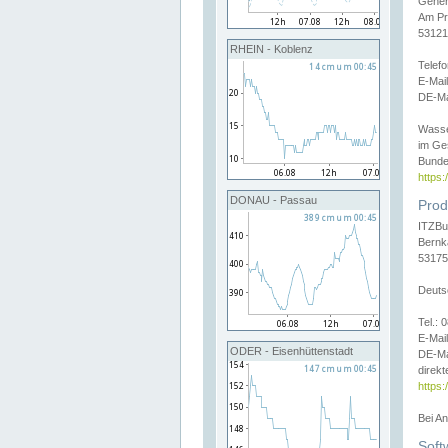
Gener
Am Pr
53121
RHEIN - Koblenz
Telef
E-Mai
DE-Ma
Wasse
im Ge
Bunde
https
DONAU - Passau
Prod
ITZBu
Bernk
53175
Deuts
Tel.:
E-Mail
ODER - Eisenhüttenstadt
DE-Ma
direkt
https:
Bei A
Soft