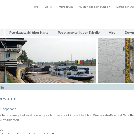
Hilfe
Links
Impressum
Nutzungsbedingungen
Datenschutz
Pegelauswahl über Karte
Pegelauswahl über Tabelle
Abo
Down
tter
ressum
ausgeber
s Internetangebot wird herausgegeben von der Generaldirektion Wasserstraßen und Schifffa
n Präsidenten.
se: