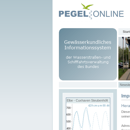
Start
Newsle
Imp
Elbe - Cuxhaven Steubenhöft
Her
Diese
seine
Adres