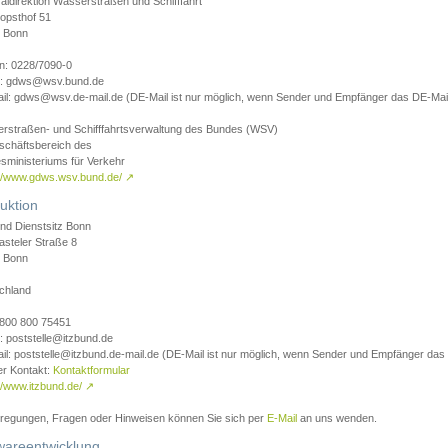
aldirektion Wasserstraßen und Schifffahrt
opsthof 51
 Bonn
on: 0228/7090-0
l: gdws@wsv.bund.de
il: gdws@wsv.de-mail.de (DE-Mail ist nur möglich, wenn Sender und Empfänger das DE-Mail
rstraßen- und Schifffahrtsverwaltung des Bundes (WSV)
schäftsbereich des
sministeriums für Verkehr
://www.gdws.wsv.bund.de/
↗
uktion
nd Dienstsitz Bonn
asteler Straße 8
 Bonn
chland
 0800 800 75451
: poststelle@itzbund.de
il: poststelle@itzbund.de-mail.de (DE-Mail ist nur möglich, wenn Sender und Empfänger das
er Kontakt:
Kontaktformular
//www.itzbund.de/
↗
nregungen, Fragen oder Hinweisen können Sie sich per
E-Mail
an uns wenden.
wareentwicklung