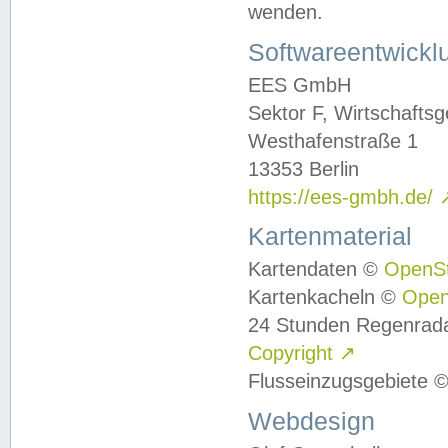
wenden.
Softwareentwickl
EES GmbH
Sektor F, Wirtschafts
Westhafenstraße 1
13353 Berlin
https://ees-gmbh.de/
Kartenmaterial
Kartendaten ©
OpenS
Kartenkacheln ©
Ope
24 Stunden Regenrad
Copyright
↗
Flusseinzugsgebiete 
Webdesign