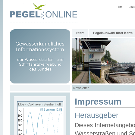
Hilfe
Link
Start
Pegelauswahl über Karte
Newsletter
Impressum
Elbe - Cuxhaven Steubenhöft
Herausgeber
Dieses Internetangebo
Wasserstraßen und Sch