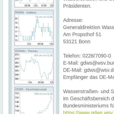
Präsidenten.
RHEIN - Koblenz
Adresse:
Generaldirektion Wass
Am Propsthof 51
53121 Bonn
DONAU - Passau
Telefon: 0228/7090-0
E-Mail: gdws@wsv.bu
DE-Mail: gdws@wsv.de-
Empfänger das DE-Mai
ODER - Eisenhüttenstadt
Wasserstraßen- und S
im Geschäftsbereich 
Bundesministeriums fü
https://www.gdws.wsv