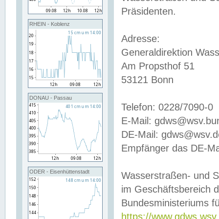
Präsidenten.
RHEIN - Koblenz
Adresse:
Generaldirektion Wass
Am Propsthof 51
53121 Bonn
DONAU - Passau
Telefon: 0228/7090-0
E-Mail: gdws@wsv.bu
DE-Mail: gdws@wsv.de-
Empfänger das DE-Mai
ODER - Eisenhüttenstadt
Wasserstraßen- und S
im Geschäftsbereich 
Bundesministeriums fü
https://www.gdws.wsv