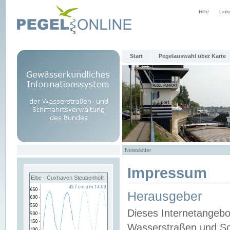
Hilfe
Link
Start
Pegelauswahl über Karte
Newsletter
Impressum
Elbe - Cuxhaven Steubenhöft
Herausgeber
Dieses Internetangebo
Wasserstraßen und Sch