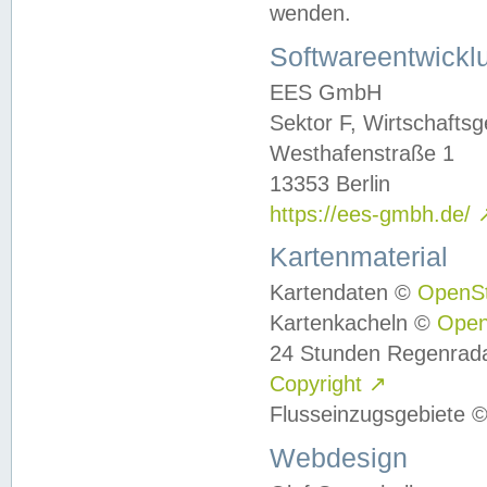
wenden.
Softwareentwickl
EES GmbH
Sektor F, Wirtschafts
Westhafenstraße 1
13353 Berlin
https://ees-gmbh.de/
Kartenmaterial
Kartendaten ©
OpenS
Kartenkacheln ©
Ope
24 Stunden Regenrad
Copyright
↗
Flusseinzugsgebiete 
Webdesign