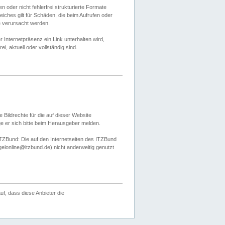
 oder nicht fehlerfrei strukturierte Formate
ches gilt für Schäden, die beim Aufrufen oder
e verursacht werden.
er Internetpräsenz ein Link unterhalten wird,
, aktuell oder vollständig sind.
 Bildrechte für die auf dieser Website
öge er sich bitte beim Herausgeber melden.
TZBund: Die auf den Internetseiten des ITZBund
gelonline@itzbund.de) nicht anderweitig genutzt
f, dass diese Anbieter die