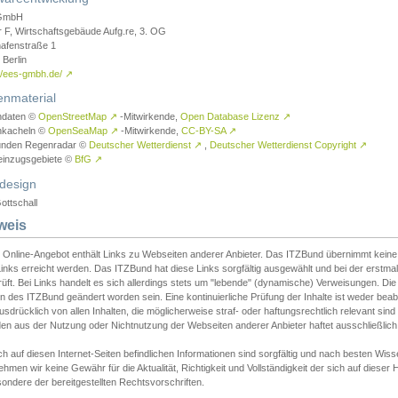
GmbH
r F, Wirtschaftsgebäude Aufg.re, 3. OG
afenstraße 1
Berlin
://ees-gmbh.de/
↗
enmaterial
ndaten ©
OpenStreetMap
↗
-Mitwirkende,
Open Database Lizenz
↗
nkacheln ©
OpenSeaMap
↗
-Mitwirkende,
CC-BY-SA
↗
unden Regenradar ©
Deutscher Wetterdienst
↗
,
Deutscher Wetterdienst Copyright
↗
einzugsgebiete ©
BfG
↗
design
ottschall
weis
 Online-Angebot enthält Links zu Webseiten anderer Anbieter. Das ITZBund übernimmt keine V
inks erreicht werden. Das ITZBund hat diese Links sorgfältig ausgewählt und bei der erstmal
üft. Bei Links handelt es sich allerdings stets um "lebende" (dynamische) Verweisungen. Die
 des ITZBund geändert worden sein. Eine kontinuierliche Prüfung der Inhalte ist weder beab
usdrücklich von allen Inhalten, die möglicherweise straf- oder haftungsrechtlich relevant sin
n aus der Nutzung oder Nichtnutzung der Webseiten anderer Anbieter haftet ausschließlich d
ch auf diesen Internet-Seiten befindlichen Informationen sind sorgfältig und nach besten 
hmen wir keine Gewähr für die Aktualität, Richtigkeit und Vollständigkeit der sich auf diese
ondere der bereitgestellten Rechtsvorschriften.