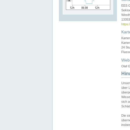
EES 
Sekto
Westh
13353 
https
Kart
Karte
Karte
24 St
Fluss
Web
Olaf G
Hin
Unser
über L
überpr
Wissen
sich a
Schäde
Die si
überne
insbes