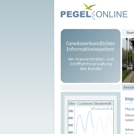
Start
Newsle
Imp
Elbe - Cuxhaven Steubenhöft
Her
Diese
seine
Adres