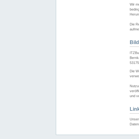
Wir mö
bedin
Herun
Die Re
aufmer
Bil
ITZBu
Bernk
53175
Die We
verwen
Nutzu
veröff
und ve
Lin
Unser 
Daten