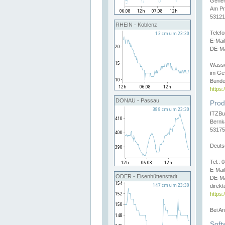
Gener
Am Pr
53121
RHEIN - Koblenz
Telef
E-Mai
DE-Ma
Wasse
im Ge
Bunde
https
DONAU - Passau
Prod
ITZBu
Bernk
53175
Deuts
Tel.:
E-Mail
ODER - Eisenhüttenstadt
DE-Ma
direkt
https:
Bei A
Soft