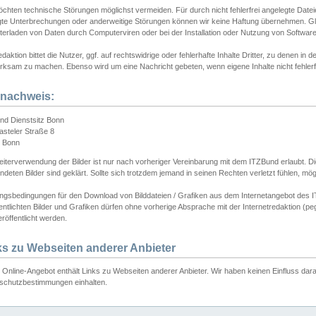
chten technische Störungen möglichst vermeiden. Für durch nicht fehlerfrei angelegte Dateien
gte Unterbrechungen oder anderweitige Störungen können wir keine Haftung übernehmen. Glei
terladen von Daten durch Computerviren oder bei der Installation oder Nutzung von Softwar
daktion bittet die Nutzer, ggf. auf rechtswidrige oder fehlerhafte Inhalte Dritter, zu denen in d
ksam zu machen. Ebenso wird um eine Nachricht gebeten, wenn eigene Inhalte nicht fehlerfrei
dnachweis:
nd Dienstsitz Bonn
asteler Straße 8
 Bonn
iterverwendung der Bilder ist nur nach vorheriger Vereinbarung mit dem ITZBund erlaubt. Die
deten Bilder sind geklärt. Sollte sich trotzdem jemand in seinen Rechten verletzt fühlen, m
ngsbedingungen für den Download von Bilddateien / Grafiken aus dem Internetangebot des I
entlichten Bilder und Grafiken dürfen ohne vorherige Absprache mit der Internetredaktion (pe
röffentlicht werden.
ks zu Webseiten anderer Anbieter
Online-Angebot enthält Links zu Webseiten anderer Anbieter. Wir haben keinen Einfluss darau
schutzbestimmungen einhalten.