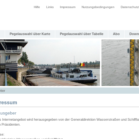
Hilfe
Links
Impressum
Nutzungsbedingungen
Datenschutz
Pegelauswahl über Karte
Pegelauswahl über Tabelle
Abo
Down
tter
ressum
ausgeber
s Internetangebot wird herausgegeben von der Generaldirektion Wasserstraßen und Schifffa
n Präsidenten.
se: