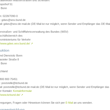
aldirektion Wasserstraßen und Schifffahrt
opsthof 51
 Bonn
on: 0228/7090-0
l: gdws@wsv.bund.de
il: gdws@wsv.de-mail.de (DE-Mail ist nur möglich, wenn Sender und Empfänger das DE-Mail
rstraßen- und Schifffahrtsverwaltung des Bundes (WSV)
schäftsbereich des
sministeriums für Verkehr
://www.gdws.wsv.bund.de/
↗
uktion
nd Dienstsitz Bonn
asteler Straße 8
 Bonn
chland
 0800 800 75451
: poststelle@itzbund.de
il: poststelle@itzbund.de-mail.de (DE-Mail ist nur möglich, wenn Sender und Empfänger das
er Kontakt:
Kontaktformular
//www.itzbund.de/
↗
nregungen, Fragen oder Hinweisen können Sie sich per
E-Mail
an uns wenden.
wareentwicklung