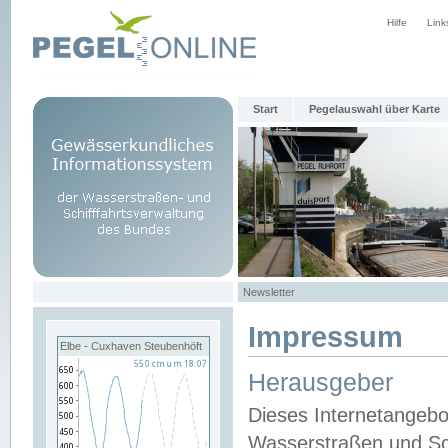
Hilfe
Link
Start
Pegelauswahl über Karte
Newsletter
Impressum
Elbe - Cuxhaven Steubenhöft
Herausgeber
Dieses Internetangebo
Wasserstraßen und Sch