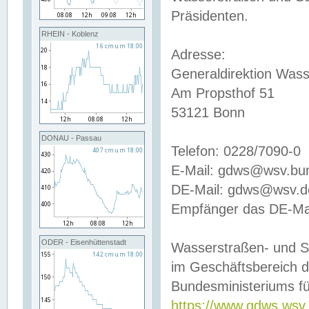
Präsidenten.
RHEIN - Koblenz
Adresse:
Generaldirektion Wass
Am Propsthof 51
53121 Bonn
DONAU - Passau
Telefon: 0228/7090-0
E-Mail: gdws@wsv.bu
DE-Mail: gdws@wsv.de-
Empfänger das DE-Mai
ODER - Eisenhüttenstadt
Wasserstraßen- und S
im Geschäftsbereich 
Bundesministeriums fü
https://www.gdws.wsv