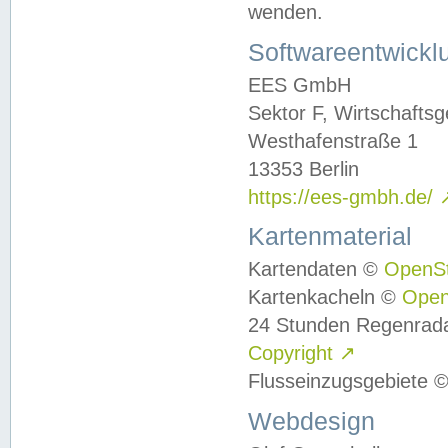
wenden.
Softwareentwickl
EES GmbH
Sektor F, Wirtschafts
Westhafenstraße 1
13353 Berlin
https://ees-gmbh.de/
Kartenmaterial
Kartendaten ©
OpenS
Kartenkacheln ©
Ope
24 Stunden Regenrad
Copyright
↗
Flusseinzugsgebiete 
Webdesign