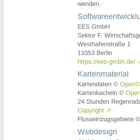
wenden.
Softwareentwickl
EES GmbH
Sektor F, Wirtschafts
Westhafenstraße 1
13353 Berlin
https://ees-gmbh.de/
Kartenmaterial
Kartendaten ©
OpenS
Kartenkacheln ©
Ope
24 Stunden Regenrad
Copyright
↗
Flusseinzugsgebiete 
Webdesign