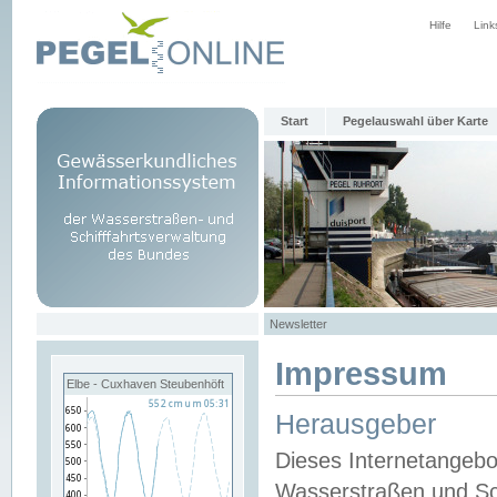
Hilfe
Link
Start
Pegelauswahl über Karte
Newsletter
Impressum
Elbe - Cuxhaven Steubenhöft
Herausgeber
Dieses Internetangebo
Wasserstraßen und Sch