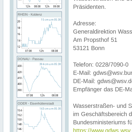
Präsidenten.
RHEIN - Koblenz
Adresse:
Generaldirektion Wass
Am Propsthof 51
53121 Bonn
DONAU - Passau
Telefon: 0228/7090-0
E-Mail: gdws@wsv.bu
DE-Mail: gdws@wsv.de-
Empfänger das DE-Mai
ODER - Eisenhüttenstadt
Wasserstraßen- und S
im Geschäftsbereich 
Bundesministeriums fü
https://www.gdws.wsv