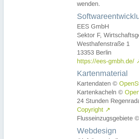
wenden.
Softwareentwickl
EES GmbH
Sektor F, Wirtschafts
Westhafenstraße 1
13353 Berlin
https://ees-gmbh.de/
Kartenmaterial
Kartendaten ©
OpenS
Kartenkacheln ©
Ope
24 Stunden Regenrad
Copyright
↗
Flusseinzugsgebiete 
Webdesign