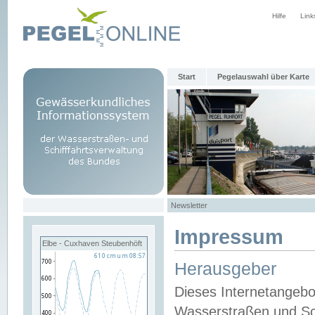
Hilfe
Link
Start
Pegelauswahl über Karte
Newsletter
Impressum
Elbe - Cuxhaven Steubenhöft
Herausgeber
Dieses Internetangebo
Wasserstraßen und Sch