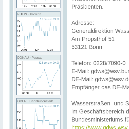
Präsidenten.
RHEIN - Koblenz
Adresse:
Generaldirektion Wass
Am Propsthof 51
53121 Bonn
DONAU - Passau
Telefon: 0228/7090-0
E-Mail: gdws@wsv.bu
DE-Mail: gdws@wsv.de-
Empfänger das DE-Mai
ODER - Eisenhüttenstadt
Wasserstraßen- und S
im Geschäftsbereich 
Bundesministeriums fü
https://www.gdws.wsv