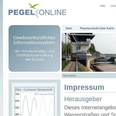
Hilfe
Link
Start
Pegelauswahl über Karte
Newsletter
Impressum
Elbe - Cuxhaven Steubenhöft
Herausgeber
Dieses Internetangebo
Wasserstraßen und Sch