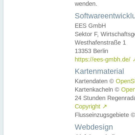
wenden.
Softwareentwickl
EES GmbH
Sektor F, Wirtschafts
Westhafenstraße 1
13353 Berlin
https://ees-gmbh.de/
Kartenmaterial
Kartendaten ©
OpenS
Kartenkacheln ©
Ope
24 Stunden Regenrad
Copyright
↗
Flusseinzugsgebiete 
Webdesign