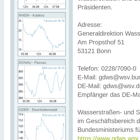
Präsidenten.
RHEIN - Koblenz
Adresse:
Generaldirektion Wass
Am Propsthof 51
53121 Bonn
DONAU - Passau
Telefon: 0228/7090-0
E-Mail: gdws@wsv.bu
DE-Mail: gdws@wsv.de-
Empfänger das DE-Mai
ODER - Eisenhüttenstadt
Wasserstraßen- und S
im Geschäftsbereich 
Bundesministeriums fü
https://www.gdws.wsv