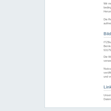
Wir mö
bedin
Herun
Die Re
aufmer
Bil
ITZBu
Bernk
53175
Die We
verwen
Nutzu
veröff
und ve
Lin
Unser 
Daten