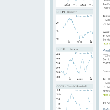
Gener
Am Pr
53121
RHEIN - Koblenz
Telef
E-Mai
DE-Ma
Wasse
im Ge
Bunde
https
DONAU - Passau
Prod
ITZBu
Bernk
53175
Deuts
Tel.:
E-Mail
ODER - Eisenhüttenstadt
DE-Ma
direkt
https:
Bei A
Soft