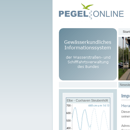
Start
Newsle
Imp
Elbe - Cuxhaven Steubenhöft
Her
Diese
seine
Adres