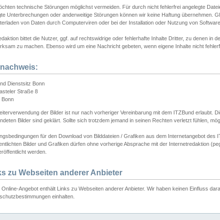
chten technische Störungen möglichst vermeiden. Für durch nicht fehlerfrei angelegte Dateien
gte Unterbrechungen oder anderweitige Störungen können wir keine Haftung übernehmen. Glei
terladen von Daten durch Computerviren oder bei der Installation oder Nutzung von Softwar
daktion bittet die Nutzer, ggf. auf rechtswidrige oder fehlerhafte Inhalte Dritter, zu denen in d
ksam zu machen. Ebenso wird um eine Nachricht gebeten, wenn eigene Inhalte nicht fehlerfrei
dnachweis:
nd Dienstsitz Bonn
asteler Straße 8
 Bonn
iterverwendung der Bilder ist nur nach vorheriger Vereinbarung mit dem ITZBund erlaubt. Die
deten Bilder sind geklärt. Sollte sich trotzdem jemand in seinen Rechten verletzt fühlen, m
ngsbedingungen für den Download von Bilddateien / Grafiken aus dem Internetangebot des I
entlichten Bilder und Grafiken dürfen ohne vorherige Absprache mit der Internetredaktion (pe
röffentlicht werden.
ks zu Webseiten anderer Anbieter
Online-Angebot enthält Links zu Webseiten anderer Anbieter. Wir haben keinen Einfluss darau
schutzbestimmungen einhalten.