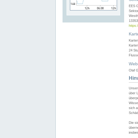
EES 
Sekto
Westh
13353 
https
Kart
Karte
Karte
24 St
Fluss
Web
Olaf G
Hin
Unser
über L
überpr
Wissen
sich a
Schäde
Die si
überne
insbes