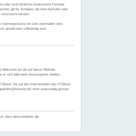
 oder nicht fehlerfrei strukturierte Formate
ches gilt für Schäden, die beim Aufrufen oder
e verursacht werden.
er Internetpräsenz ein Link unterhalten wird,
, aktuell oder vollständig sind.
 Bildrechte für die auf dieser Website
öge er sich bitte beim Herausgeber melden.
TZBund: Die auf den Internetseiten des ITZBund
gelonline@itzbund.de) nicht anderweitig genutzt
f, dass diese Anbieter die