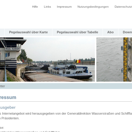
Hilfe
Links
Impressum
Nutzungsbedingungen
Datenschutz
Pegelauswahl über Karte
Pegelauswahl über Tabelle
Abo
Down
tter
ressum
ausgeber
s Internetangebot wird herausgegeben von der Generaldirektion Wasserstraßen und Schifffa
n Präsidenten.
se: