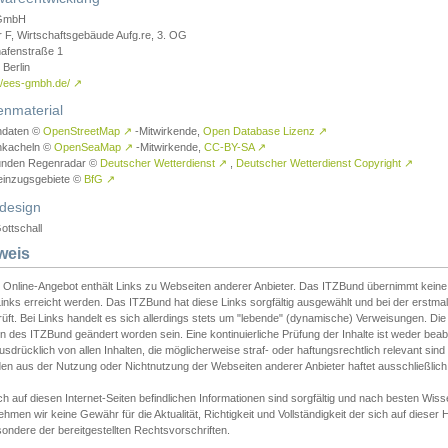
GmbH
r F, Wirtschaftsgebäude Aufg.re, 3. OG
afenstraße 1
Berlin
://ees-gmbh.de/
↗
enmaterial
ndaten ©
OpenStreetMap
↗
-Mitwirkende,
Open Database Lizenz
↗
nkacheln ©
OpenSeaMap
↗
-Mitwirkende,
CC-BY-SA
↗
unden Regenradar ©
Deutscher Wetterdienst
↗
,
Deutscher Wetterdienst Copyright
↗
einzugsgebiete ©
BfG
↗
design
ottschall
weis
 Online-Angebot enthält Links zu Webseiten anderer Anbieter. Das ITZBund übernimmt keine V
inks erreicht werden. Das ITZBund hat diese Links sorgfältig ausgewählt und bei der erstmal
üft. Bei Links handelt es sich allerdings stets um "lebende" (dynamische) Verweisungen. Die
 des ITZBund geändert worden sein. Eine kontinuierliche Prüfung der Inhalte ist weder beab
usdrücklich von allen Inhalten, die möglicherweise straf- oder haftungsrechtlich relevant sin
n aus der Nutzung oder Nichtnutzung der Webseiten anderer Anbieter haftet ausschließlich d
ch auf diesen Internet-Seiten befindlichen Informationen sind sorgfältig und nach besten 
hmen wir keine Gewähr für die Aktualität, Richtigkeit und Vollständigkeit der sich auf diese
ondere der bereitgestellten Rechtsvorschriften.