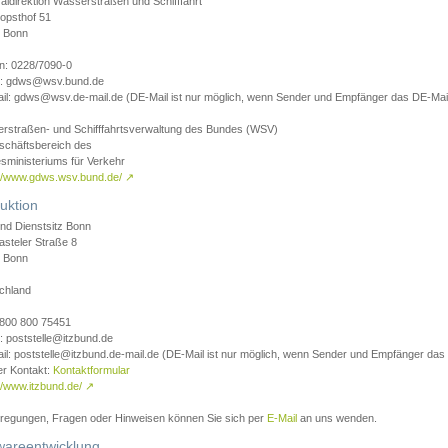
aldirektion Wasserstraßen und Schifffahrt
opsthof 51
 Bonn
on: 0228/7090-0
l: gdws@wsv.bund.de
il: gdws@wsv.de-mail.de (DE-Mail ist nur möglich, wenn Sender und Empfänger das DE-Mail
rstraßen- und Schifffahrtsverwaltung des Bundes (WSV)
schäftsbereich des
sministeriums für Verkehr
://www.gdws.wsv.bund.de/
↗
uktion
nd Dienstsitz Bonn
asteler Straße 8
 Bonn
chland
 0800 800 75451
: poststelle@itzbund.de
il: poststelle@itzbund.de-mail.de (DE-Mail ist nur möglich, wenn Sender und Empfänger das
er Kontakt:
Kontaktformular
//www.itzbund.de/
↗
nregungen, Fragen oder Hinweisen können Sie sich per
E-Mail
an uns wenden.
wareentwicklung