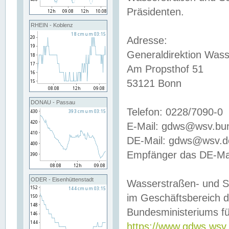
Präsidenten.
RHEIN - Koblenz
Adresse:
Generaldirektion Wass
Am Propsthof 51
53121 Bonn
DONAU - Passau
Telefon: 0228/7090-0
E-Mail: gdws@wsv.bu
DE-Mail: gdws@wsv.de-
Empfänger das DE-Mai
ODER - Eisenhüttenstadt
Wasserstraßen- und S
im Geschäftsbereich 
Bundesministeriums fü
https://www.gdws.wsv