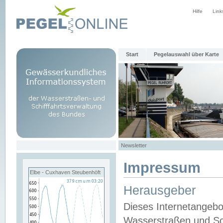
Hilfe
Link
Start
Pegelauswahl über Karte
Newsletter
Impressum
Elbe - Cuxhaven Steubenhöft
Herausgeber
Dieses Internetangebo
Wasserstraßen und Sch