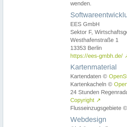
wenden.
Softwareentwickl
EES GmbH
Sektor F, Wirtschafts
Westhafenstraße 1
13353 Berlin
https://ees-gmbh.de/
Kartenmaterial
Kartendaten ©
OpenS
Kartenkacheln ©
Ope
24 Stunden Regenrad
Copyright
↗
Flusseinzugsgebiete 
Webdesign