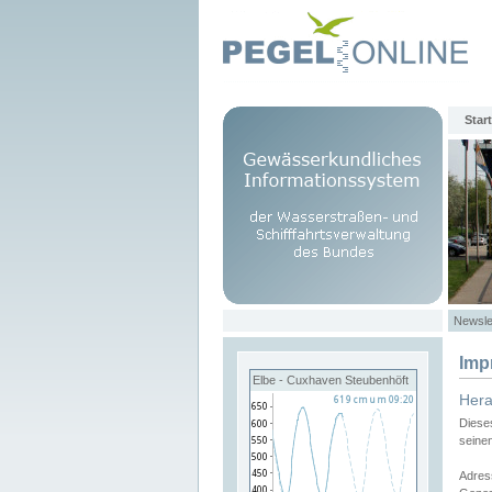
Start
Newsle
Imp
Elbe - Cuxhaven Steubenhöft
Her
Diese
seine
Adres