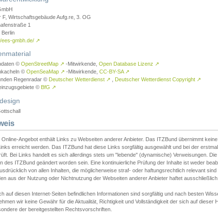
GmbH
r F, Wirtschaftsgebäude Aufg.re, 3. OG
afenstraße 1
Berlin
://ees-gmbh.de/
↗
enmaterial
ndaten ©
OpenStreetMap
↗
-Mitwirkende,
Open Database Lizenz
↗
nkacheln ©
OpenSeaMap
↗
-Mitwirkende,
CC-BY-SA
↗
unden Regenradar ©
Deutscher Wetterdienst
↗
,
Deutscher Wetterdienst Copyright
↗
einzugsgebiete ©
BfG
↗
design
ottschall
weis
 Online-Angebot enthält Links zu Webseiten anderer Anbieter. Das ITZBund übernimmt keine V
inks erreicht werden. Das ITZBund hat diese Links sorgfältig ausgewählt und bei der erstmal
üft. Bei Links handelt es sich allerdings stets um "lebende" (dynamische) Verweisungen. Die
 des ITZBund geändert worden sein. Eine kontinuierliche Prüfung der Inhalte ist weder beab
usdrücklich von allen Inhalten, die möglicherweise straf- oder haftungsrechtlich relevant sin
n aus der Nutzung oder Nichtnutzung der Webseiten anderer Anbieter haftet ausschließlich d
ch auf diesen Internet-Seiten befindlichen Informationen sind sorgfältig und nach besten 
hmen wir keine Gewähr für die Aktualität, Richtigkeit und Vollständigkeit der sich auf diese
ondere der bereitgestellten Rechtsvorschriften.