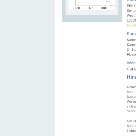
EES 
Sekto
Westh
13353 
https
Kart
Karte
Karte
24 St
Fluss
Web
Olaf G
Hin
Unser
über L
überpr
Wissen
sich a
Schäde
Die si
überne
insbes