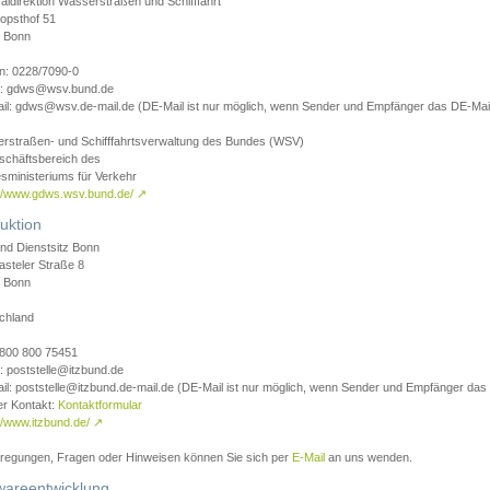
aldirektion Wasserstraßen und Schifffahrt
opsthof 51
 Bonn
on: 0228/7090-0
l: gdws@wsv.bund.de
il: gdws@wsv.de-mail.de (DE-Mail ist nur möglich, wenn Sender und Empfänger das DE-Mail
rstraßen- und Schifffahrtsverwaltung des Bundes (WSV)
schäftsbereich des
sministeriums für Verkehr
://www.gdws.wsv.bund.de/
↗
uktion
nd Dienstsitz Bonn
asteler Straße 8
 Bonn
chland
 0800 800 75451
: poststelle@itzbund.de
il: poststelle@itzbund.de-mail.de (DE-Mail ist nur möglich, wenn Sender und Empfänger das
er Kontakt:
Kontaktformular
//www.itzbund.de/
↗
nregungen, Fragen oder Hinweisen können Sie sich per
E-Mail
an uns wenden.
wareentwicklung