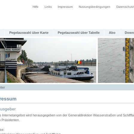
Hilfe
Links
Impressum
Nutzungsbedingungen
Datenschutz
Pegelauswahl über Karte
Pegelauswahl über Tabelle
Abo
Down
tter
ressum
ausgeber
s Internetangebot wird herausgegeben von der Generaldirektion Wasserstraßen und Schifffa
n Präsidenten.
se: