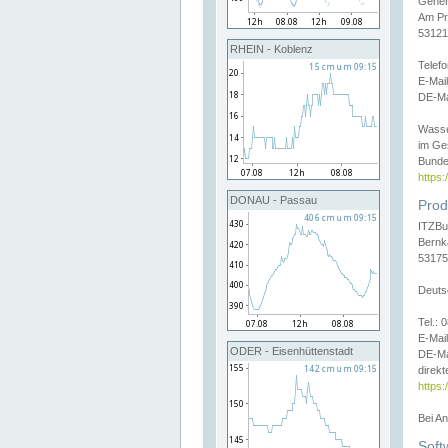
Gener
Am Pr
53121
RHEIN - Koblenz
Telef
E-Mai
DE-Ma
Wasse
im Ge
Bunde
https
DONAU - Passau
Prod
ITZBu
Bernk
53175
Deuts
Tel.:
E-Mail
ODER - Eisenhüttenstadt
DE-Ma
direkt
https:
Bei A
Soft