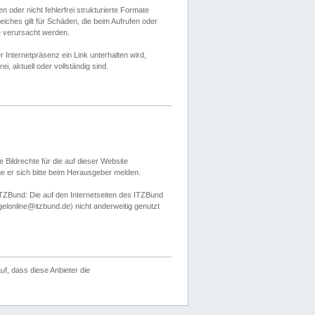
 oder nicht fehlerfrei strukturierte Formate
ches gilt für Schäden, die beim Aufrufen oder
e verursacht werden.
er Internetpräsenz ein Link unterhalten wird,
, aktuell oder vollständig sind.
 Bildrechte für die auf dieser Website
öge er sich bitte beim Herausgeber melden.
TZBund: Die auf den Internetseiten des ITZBund
gelonline@itzbund.de) nicht anderweitig genutzt
f, dass diese Anbieter die