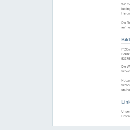
Wir mö
bedin
Herun
Die Re
aufmer
Bil
ITZBu
Bernk
53175
Die We
verwen
Nutzu
veröff
und ve
Lin
Unser 
Daten