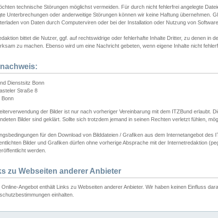
chten technische Störungen möglichst vermeiden. Für durch nicht fehlerfrei angelegte Dateien
gte Unterbrechungen oder anderweitige Störungen können wir keine Haftung übernehmen. Glei
terladen von Daten durch Computerviren oder bei der Installation oder Nutzung von Softwar
daktion bittet die Nutzer, ggf. auf rechtswidrige oder fehlerhafte Inhalte Dritter, zu denen in d
ksam zu machen. Ebenso wird um eine Nachricht gebeten, wenn eigene Inhalte nicht fehlerfrei
dnachweis:
nd Dienstsitz Bonn
asteler Straße 8
 Bonn
iterverwendung der Bilder ist nur nach vorheriger Vereinbarung mit dem ITZBund erlaubt. Die
deten Bilder sind geklärt. Sollte sich trotzdem jemand in seinen Rechten verletzt fühlen, m
ngsbedingungen für den Download von Bilddateien / Grafiken aus dem Internetangebot des I
entlichten Bilder und Grafiken dürfen ohne vorherige Absprache mit der Internetredaktion (pe
röffentlicht werden.
ks zu Webseiten anderer Anbieter
Online-Angebot enthält Links zu Webseiten anderer Anbieter. Wir haben keinen Einfluss darau
schutzbestimmungen einhalten.