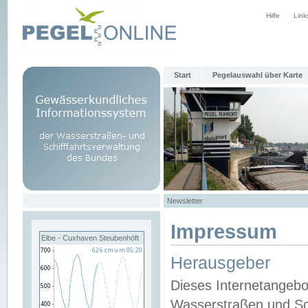
Hilfe
Link
Start
Pegelauswahl über Karte
Newsletter
Impressum
Elbe - Cuxhaven Steubenhöft
Herausgeber
Dieses Internetangebo
Wasserstraßen und Sch