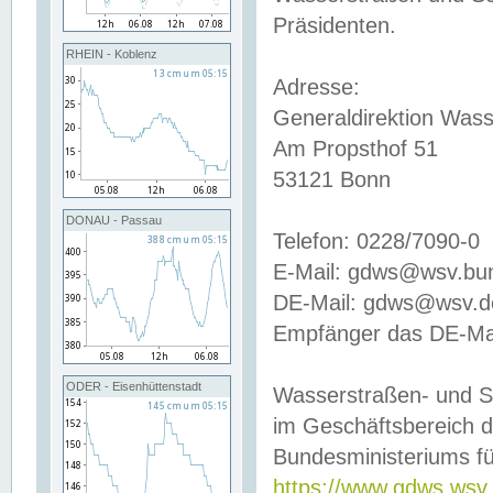
Präsidenten.
RHEIN - Koblenz
Adresse:
Generaldirektion Wass
Am Propsthof 51
53121 Bonn
DONAU - Passau
Telefon: 0228/7090-0
E-Mail: gdws@wsv.bu
DE-Mail: gdws@wsv.de-
Empfänger das DE-Mai
ODER - Eisenhüttenstadt
Wasserstraßen- und S
im Geschäftsbereich 
Bundesministeriums fü
https://www.gdws.wsv