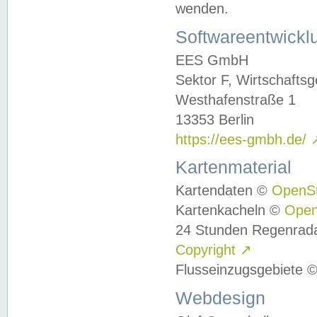
wenden.
Softwareentwickl
EES GmbH
Sektor F, Wirtschafts
Westhafenstraße 1
13353 Berlin
https://ees-gmbh.de/
Kartenmaterial
Kartendaten ©
OpenS
Kartenkacheln ©
Ope
24 Stunden Regenrad
Copyright
↗
Flusseinzugsgebiete 
Webdesign