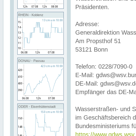
Präsidenten.
RHEIN - Koblenz
Adresse:
Generaldirektion Wass
Am Propsthof 51
53121 Bonn
DONAU - Passau
Telefon: 0228/7090-0
E-Mail: gdws@wsv.bu
DE-Mail: gdws@wsv.de-
Empfänger das DE-Mai
ODER - Eisenhüttenstadt
Wasserstraßen- und S
im Geschäftsbereich 
Bundesministeriums fü
https://www.gdws.wsv