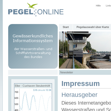
Hilfe
Link
Start
Pegelauswahl über Karte
Newsletter
Impressum
Elbe - Cuxhaven Steubenhöft
Herausgeber
Dieses Internetangebo
Wasserstraßen und Sch