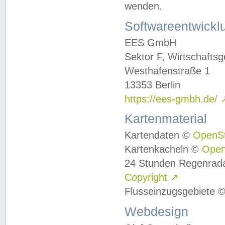
wenden.
Softwareentwickl
EES GmbH
Sektor F, Wirtschafts
Westhafenstraße 1
13353 Berlin
https://ees-gmbh.de/
Kartenmaterial
Kartendaten ©
OpenS
Kartenkacheln ©
Ope
24 Stunden Regenrad
Copyright
↗
Flusseinzugsgebiete 
Webdesign