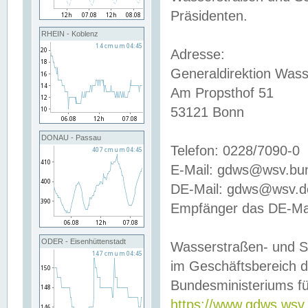
Präsidenten.
RHEIN - Koblenz
Adresse:
Generaldirektion Wass
Am Propsthof 51
53121 Bonn
DONAU - Passau
Telefon: 0228/7090-0
E-Mail: gdws@wsv.bu
DE-Mail: gdws@wsv.de-
Empfänger das DE-Mai
ODER - Eisenhüttenstadt
Wasserstraßen- und S
im Geschäftsbereich 
Bundesministeriums fü
https://www.gdws.wsv