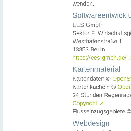
wenden.
Softwareentwickl
EES GmbH
Sektor F, Wirtschafts
Westhafenstraße 1
13353 Berlin
https://ees-gmbh.de/
Kartenmaterial
Kartendaten ©
OpenS
Kartenkacheln ©
Ope
24 Stunden Regenrad
Copyright
↗
Flusseinzugsgebiete 
Webdesign