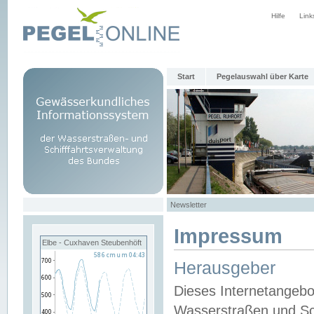
Hilfe
Link
Start
Pegelauswahl über Karte
Newsletter
Impressum
Elbe - Cuxhaven Steubenhöft
Herausgeber
Dieses Internetangebo
Wasserstraßen und Sch